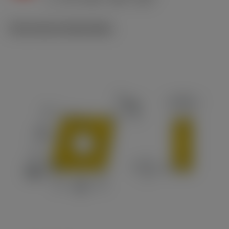
c
Technische illustraties