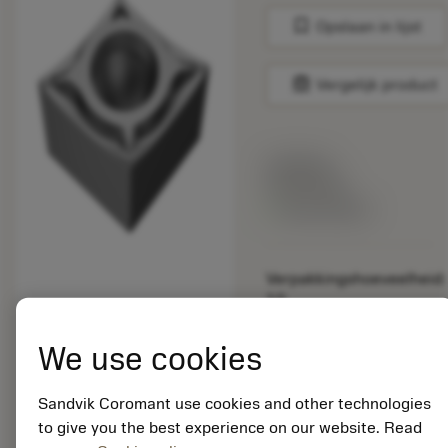
bookmark
Opslaan in lijst
balance
Vergelijk product
Lijstprijs:
26.05 EUR
Beschikbaar
Verpakkingshoeveelheid:
10
ISO: CCGT 09 T3 02-
UM 5015
We use cookies
Materiaal-ID:
5723023
Sandvik Coromant use cookies and other technologies
EAN: 11251096
to give you the best experience on our website. Read
ANSI: CCGT 3(2.5)0-