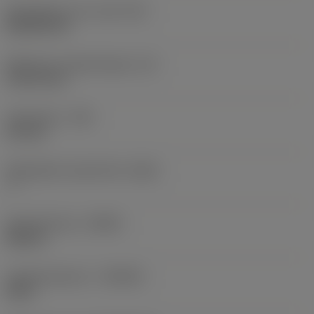
Wisselplaat vorm code
(SC)
Rhombic 80
Effectieve snijkantlengte
(LE)
9,4719 mm
Hoekradius
(RE)
0,2 mm
Wisselplaat spaanhoek
(GAN)
7 °
Spoedrichting
(HAND)
Neutral
Hardmetaalsoort
(GRADE)
5015