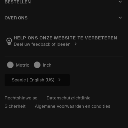
keyboard_arrow_down
BESTELLEN
Händler und Fachspezialisten
Nachschleifen
Wie kauft man
Anleitungen und Tutorials
Tailor Made
keyboard_arrow_down
OVER ONS
Bestellung
Rechner und Apps
Über Sandvik Coromant
Rückgabe
Kataloge und Handbücher
Manufacturing Wellness
Verfolgen Sie Ihre Bestellung
HELP ONS ONZE WEBSITE TE VERBETEREN
emoji_objects
chevron_right
Deel uw feedback of ideeën
Karriere
Ein Angebot erstellen
Nachhaltiges Unternehmen
Artikel
Metric
Inch
Für die Presse
chevron_right
Spanje | English (US)
Rechtshinweise
Datenschutzrichtlinie
Sicherheit
Algemene Voorwaarden en condities