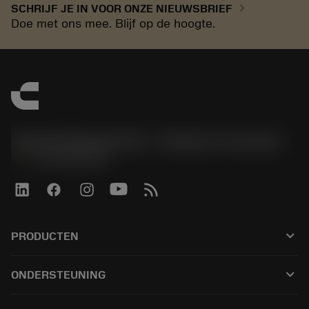
chevron_right
SCHRIJF JE IN VOOR ONZE NIEUWSBRIEF
Doe met ons mee. Blijf op de hoogte.
Sandvik Benelux B.V. - Division Coromant
phone
+31108080280
keyboard_arrow_down
PRODUCTEN
Alle Werkzeuge
keyboard_arrow_down
ONDERSTEUNING
Alle Software
Kundenservice
Recycling