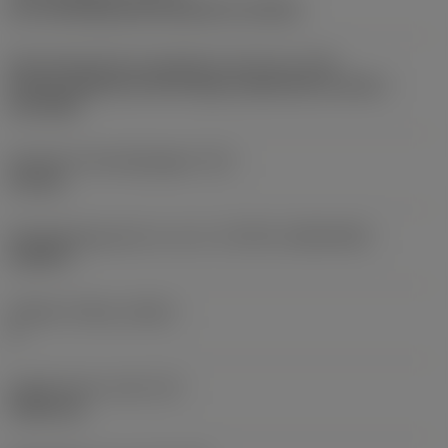
pre-machining with demand on surface
Montagestijlcode wisselplaat (metrisch)
(IFS)
Partly cylindrical, 40-60 deg countersink on one or
two sides
Diameter bevestigingsgat
(D1)
4,4 mm
Wisselplaatgrootte en vorm
(CUTINT_SIZESHAPE)
CC09T3
Snijkant telling
(CEDC)
2
Ingeschreven cirkel
(IC)
9,525 mm