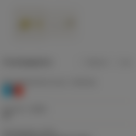
Productgegevens
Metrisch
Inch
Materiaalklassificatie niveau 1
(TMC1ISO)
P
K
Geometrie
(CBMD)
UM
Type bewerking
(CTPT)