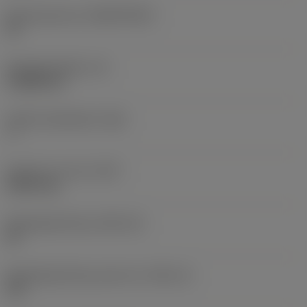
Basismateriaal
(SUBSTRATE)
HT
Wisselplaatdikte
(S)
3,9688 mm
Hoofd vrijloophoek
(AN)
7 °
Gewicht van item
(WT)
0,0011 kg
Wisselplaatzitting
(SSC_M)
09
Wisselplaatzitting code inch
(SSC_N)
3/8