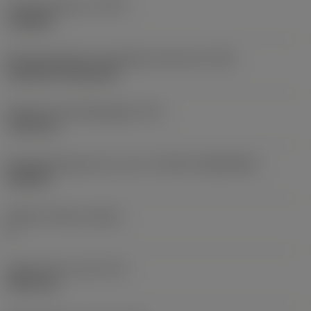
Type bewerking
(CTPT)
roughing
Montagestijlcode wisselplaat (metrisch)
(IFS)
Cylindrical fixing hole
Diameter bevestigingsgat
(D1)
7,925 mm
Wisselplaatgrootte en vorm
(CUTINT_SIZESHAPE)
CN1906
Snijkant telling
(CEDC)
2
Ingeschreven cirkel
(IC)
19,05 mm