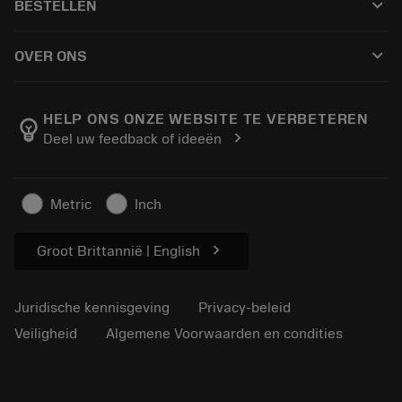
keyboard_arrow_down
BESTELLEN
Distributeurs en specialisten
Revisie
Hoe te kopen
Handleidingen en tutorials
Tailor Made
keyboard_arrow_down
OVER ONS
Bestelling
Rekenmachines en apps
Over Sandvik Coromant
Retour
Catalogi en handboeken
Manufacturing wellness
Volg uw bestelling
HELP ONS ONZE WEBSITE TE VERBETEREN
emoji_objects
chevron_right
Deel uw feedback of ideeën
Loopbaan
Vraag een offerte aan
Duurzaam ondernemen
Artikelen
Metric
Inch
Voor de pers
chevron_right
Groot Brittannië | English
Juridische kennisgeving
Privacy-beleid
Veiligheid
Algemene Voorwaarden en condities