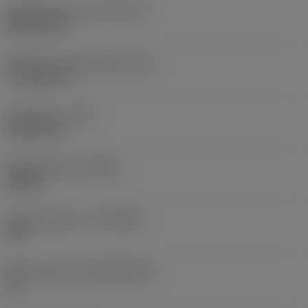
Wisselplaat vorm code
(SC)
Rhombic 80
Effectieve snijkantlengte
(LE)
17,7439 mm
Hoekradius
(RE)
1,5875 mm
Spoedrichting
(HAND)
Neutral
Hardmetaalsoort
(GRADE)
235
Basismateriaal
(SUBSTRATE)
HC