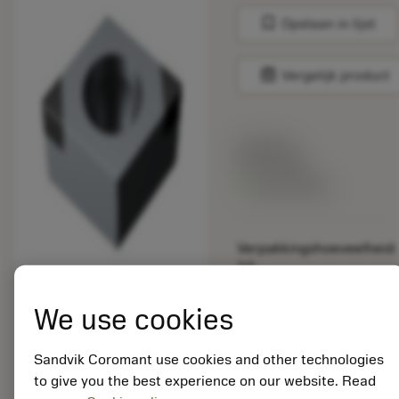
bookmark
Opslaan in lijst
balance
Vergelijk product
Lijstprijs:
33.70 EUR
Beschikbaar
Verpakkingshoeveelheid:
10
ISO:
CCGW060202T01020F
We use cookies
7125
Materiaal-ID:
Sandvik Coromant use cookies and other technologies
5725824
to give you the best experience on our website. Read
EAN: 10621144