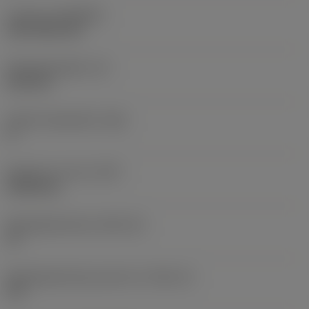
Coating
(COATING)
CVD TiCN+TiN
Wisselplaatdikte
(S)
6,35 mm
Hoofd vrijloophoek
(AN)
0 °
Gewicht van item
(WT)
0,0262 kg
Wisselplaatzitting
(SSC_M)
19
Wisselplaatzitting code inch
(SSC_N)
3/4