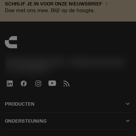
chevron_right
SCHRIJF JE IN VOOR ONZE NIEUWSBRIEF
Doe met ons mee. Blijf op de hoogte.
Sandvik Benelux B.V. - Division Coromant
phone
+31108080280
keyboard_arrow_down
PRODUCTEN
Alle tools
keyboard_arrow_down
ONDERSTEUNING
Alle software
Klantenservice
Recycling