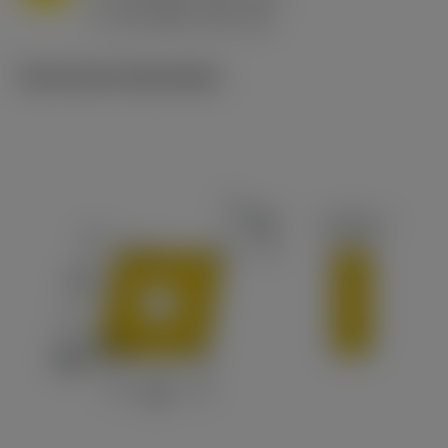
ex
v
65 m/min (90 - 50)
c
Technische illustraties