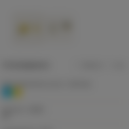
Productgegevens
Metrisch
Inch
Materiaalklassificatie niveau 1
(TMC1ISO)
P
M
Geometrie
(CBMD)
HR