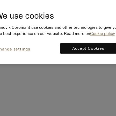
e use cookies
ndvik Coromant use cookies and other technologies to give y
e best experience on our website. Read more on
Cookie policy
Accept Cookies
hange settings