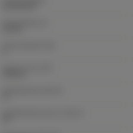
Coating
(COATING)
CVD TiCN+TiN
Wisselplaatdikte
(S)
6,35 mm
Hoofd vrijloophoek
(AN)
0 °
Gewicht van item
(WT)
0,0262 kg
Wisselplaatzitting
(SSC_M)
19
Wisselplaatzitting code inch
(SSC_N)
3/4