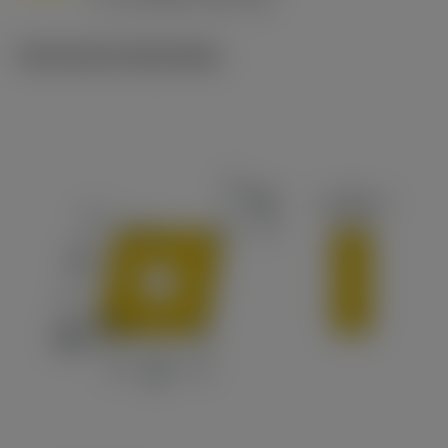
c
Technische illustraties