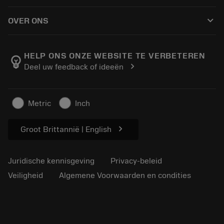
Hoe te kopen
Handleidingen en tutorials
Tailor Made
keyboard_arrow_down
OVER ONS
Bestelling
Rekenmachines en apps
Over Sandvik Coromant
Retour
Catalogi en handboeken
Manufacturing wellness
Volg uw bestelling
HELP ONS ONZE WEBSITE TE VERBETEREN
emoji_objects
chevron_right
Deel uw feedback of ideeën
Loopbaan
Vraag een offerte aan
Duurzaam ondernemen
Artikelen
Metric
Inch
Voor de pers
chevron_right
Groot Brittannië | English
Juridische kennisgeving
Privacy-beleid
Veiligheid
Algemene Voorwaarden en condities