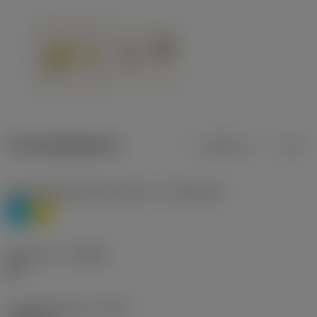
Productgegevens
Metrisch
Inch
Materiaalklassificatie niveau 1
(TMC1ISO)
P
M
Geometrie
(CBMD)
HR
Type bewerking
(CTPT)