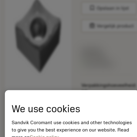
bookmark
Opslaan in lijst
balance
Vergelijk product
Lijstprijs:
33.70 EUR
Beschikbaar
Verpakkingshoeveelheid:
10
ISO: CCGX 09 T3 04-
AL H10
We use cookies
Materiaal-ID:
5725824
Sandvik Coromant use cookies and other technologies
EAN: 10621144
to give you the best experience on our website. Read
ANSI: CNMM 644-HR