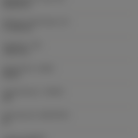
Rhombic 80
Effectieve snijkantlengte
(LE)
17,7439 mm
Hoekradius
(RE)
1,5875 mm
Spoedrichting
(HAND)
Neutral
Hardmetaalsoort
(GRADE)
235
Basismateriaal
(SUBSTRATE)
HC