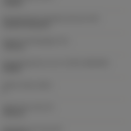
roughing
Montagestijlcode wisselplaat (metrisch)
(IFS)
Cylindrical fixing hole
Diameter bevestigingsgat
(D1)
7,925 mm
Wisselplaatgrootte en vorm
(CUTINT_SIZESHAPE)
CN1906
Snijkant telling
(CEDC)
2
Ingeschreven cirkel
(IC)
19,05 mm
Wisselplaat vorm code
(SC)