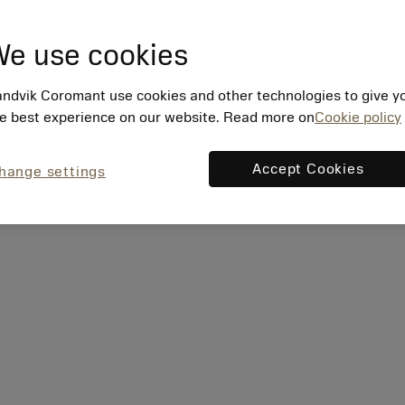
e use cookies
ndvik Coromant use cookies and other technologies to give y
e best experience on our website. Read more on
Cookie policy
Accept Cookies
hange settings