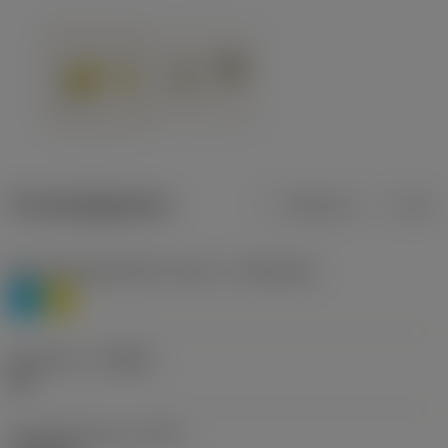
Productgegevens
Metrisch
Inch
Materiaalklassificatie niveau 1
(TMC1ISO)
P
M
Geometrie
(CBMD)
HR
Type bewerking
(CTPT)