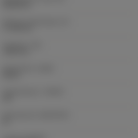
Rhombic 80
Effectieve snijkantlengte
(LE)
17,7439 mm
Hoekradius
(RE)
1,5875 mm
Spoedrichting
(HAND)
Neutral
Hardmetaalsoort
(GRADE)
235
Basismateriaal
(SUBSTRATE)
HC