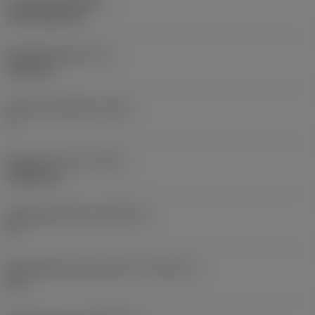
Coating
(COATING)
CVD TiCN+TiN
Wisselplaatdikte
(S)
6,35 mm
Hoofd vrijloophoek
(AN)
0 °
Gewicht van item
(WT)
0,0262 kg
Wisselplaatzitting
(SSC_M)
19
Wisselplaatzitting code inch
(SSC_N)
3/4