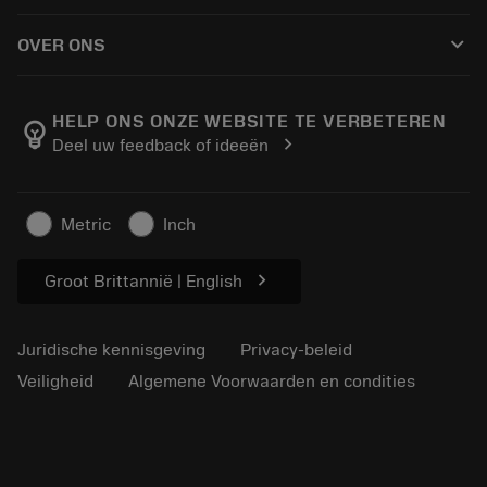
Hoe te kopen
Handleidingen en tutorials
Tailor Made
keyboard_arrow_down
OVER ONS
Bestelling
Rekenmachines en apps
Over Sandvik Coromant
Retour
Catalogi en handboeken
Manufacturing wellness
Volg uw bestelling
HELP ONS ONZE WEBSITE TE VERBETEREN
emoji_objects
chevron_right
Deel uw feedback of ideeën
Loopbaan
Vraag een offerte aan
Duurzaam ondernemen
Artikelen
Metric
Inch
Voor de pers
chevron_right
Groot Brittannië | English
Juridische kennisgeving
Privacy-beleid
Veiligheid
Algemene Voorwaarden en condities