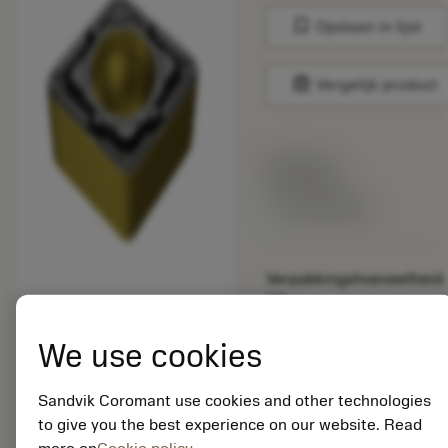
bookmark
Opslaan in lijst
balance
Vergelijk product
Lijstprijs:
33.70 EUR
Beschikbaar
Verpakkingshoeveelheid:
10
ISO: CCMT 06 02 08-
WF 3225
We use cookies
Materiaal-ID:
5725824
Sandvik Coromant use cookies and other technologies
EAN: 10621144
to give you the best experience on our website. Read
ANSI: CNMM 644-HR