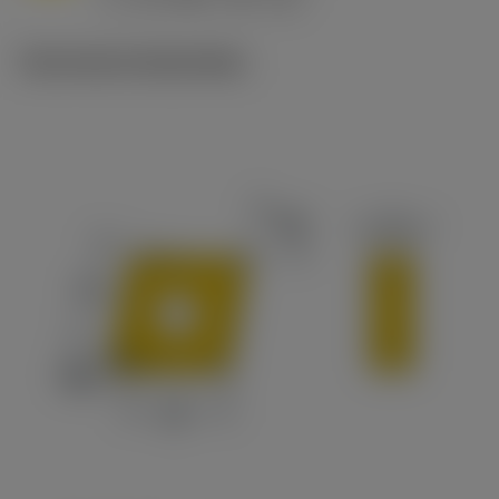
c
Technische illustraties