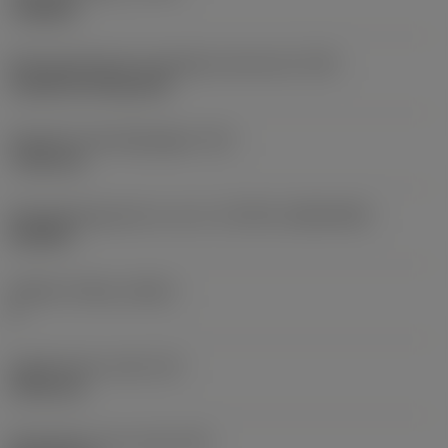
roughing
Montagestijlcode wisselplaat (metrisch)
(IFS)
Cylindrical fixing hole
Diameter bevestigingsgat
(D1)
7,925 mm
Wisselplaatgrootte en vorm
(CUTINT_SIZESHAPE)
CN1906
Snijkant telling
(CEDC)
2
Ingeschreven cirkel
(IC)
19,05 mm
Wisselplaat vorm code
(SC)