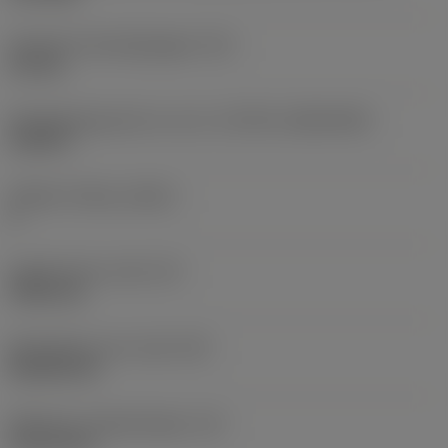
Diameter bevestigingsgat
(D1)
4,4 mm
Wisselplaatgrootte en vorm
(CUTINT_SIZESHAPE)
CC09T3
Snijkant telling
(CEDC)
2
Ingeschreven cirkel
(IC)
9,525 mm
Wisselplaat vorm code
(SC)
Rhombic 80
Effectieve snijkantlengte
(LE)
9,2719 mm