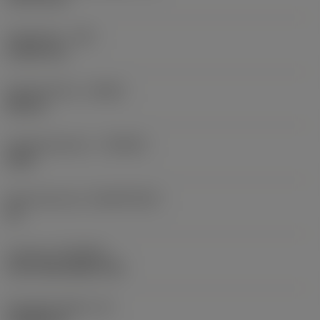
Hoekradius
(RE)
0,3969 mm
Spoedrichting
(HAND)
Neutral
Hardmetaalsoort
(GRADE)
2220
Basismateriaal
(SUBSTRATE)
HC
Coating
(COATING)
CVD TiCN+Al2O3+TiN
Wisselplaatdikte
(S)