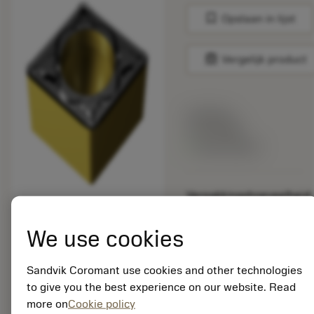
bookmark
Opslaan in lijst
balance
Vergelijk product
Lijstprijs:
11.60 GBP
Beschikbaar
Verpakkingshoeveelheid:
10
ISO: CCMT 09 T3 04-
We use cookies
MM 2220
Materiaal-ID:
Sandvik Coromant use cookies and other technologies
7231288
to give you the best experience on our website. Read
EAN:
7323221712884
more on
Cookie policy