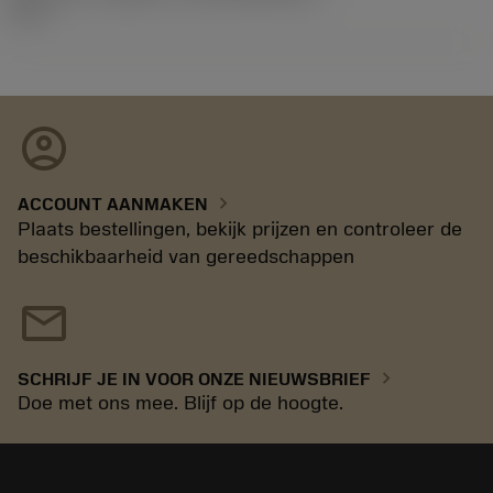
17.1
account_circle
chevron_right
ACCOUNT AANMAKEN
Plaats bestellingen, bekijk prijzen en controleer de
beschikbaarheid van gereedschappen
mail
chevron_right
SCHRIJF JE IN VOOR ONZE NIEUWSBRIEF
Doe met ons mee. Blijf op de hoogte.