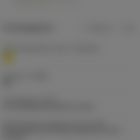
Productgegevens
Metrisch
Inch
Materiaalklassificatie niveau 1
(TMC1ISO)
M
Geometrie
(CBMD)
MM
Type bewerking
(CTPT)
pre-machining with demand on surface
Montagestijlcode wisselplaat (metrisch)
(IFS)
Partly cylindrical, 40-60 deg countersink on one or
two sides