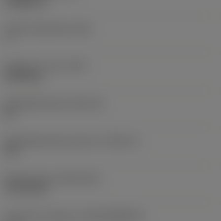
3,9688 mm
Hoofd vrijloophoek
(AN)
7 °
Gewicht van item
(WT)
0,0028 kg
Wisselplaatzitting
(SSC_M)
09
Wisselplaatzitting code inch
(SSC_N)
3/8
Release date
(ValFrom20)
19-02-2017
Introductie vrijgave id
(RELEASEPACK)