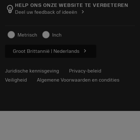
Manufacturing wellness
Volg uw bestelling
HELP ONS ONZE WEBSITE TE VERBETEREN
emoji_objects
chevron_right
Deel uw feedback of ideeën
Loopbaan
Vraag een offerte aan
Duurzaam ondernemen
Artikelen
Metrisch
Inch
Voor de pers
chevron_right
Groot Brittannië | Nederlands
Juridische kennisgeving
Privacy-beleid
Veiligheid
Algemene Voorwaarden en condities