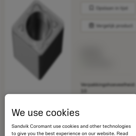
bookmark
Opslaan in lijst
balance
Vergelijk product
Lijstprijs:
9.87 EUR
Beschikbaar
Verpakkingshoeveelheid:
10
ISO: CCMT 09 T3 08-
KR H13A
We use cookies
Materiaal-ID:
5724296
EAN: 11150263
Sandvik Coromant use cookies and other technologies
ANSI: CCMT 3(2.5)2-
to give you the best experience on our website. Read