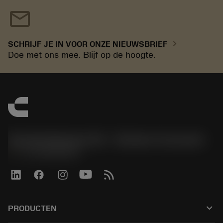
mail
chevron_right
SCHRIJF JE IN VOOR ONZE NIEUWSBRIEF
Doe met ons mee. Blijf op de hoogte.
Sandvik Benelux B.V. - Division Coromant
phone
+31108080280
keyboard_arrow_down
PRODUCTEN