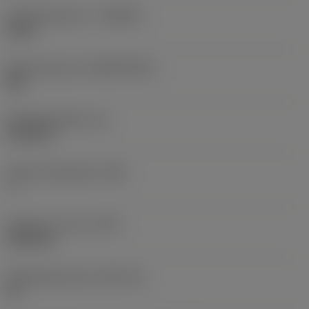
Hardmetaalsoort
(GRADE)
H13A
Basismateriaal
(SUBSTRATE)
HW
Wisselplaatdikte
(S)
0,1563 in
Hoofd vrijloophoek
(AN)
7 °
Gewicht van item
(WT)
0,0069 lb
Wisselplaatzitting
(SSC_M)
09