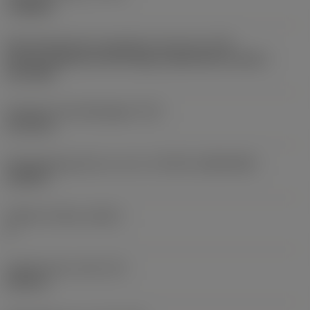
roughing
Montagestijlcode wisselplaat (metrisch)
(IFS)
Partly cylindrical, 40-60 deg countersink on one or
two sides
Diameter bevestigingsgat
(D1)
0,1732 in
Wisselplaatgrootte en vorm
(CUTINT_SIZESHAPE)
CC09T3
Snijkant telling
(CEDC)
2
Ingeschreven cirkel
(IC)
0,375 in