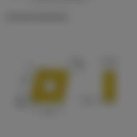
c
Technische illustraties