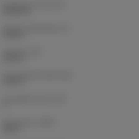
Wisselplaat vorm code
(SC)
Rhombic 80
Effectieve snijkantlengte
(LE)
0,3493 in
Hoekradius
(RE)
0,0313 in
Vlak geleiderand breedte
(BN)
0,0071 in
Face geleiderand hoek
(GB)
0 °
Spoedrichting
(HAND)
Neutral