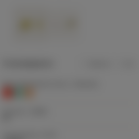
Productgegevens
Metrisch
Inch
Materiaalklassificatie niveau 1
(TMC1ISO)
K
N
S
Geometrie
(CBMD)
KR
Type bewerking
(CTPT)