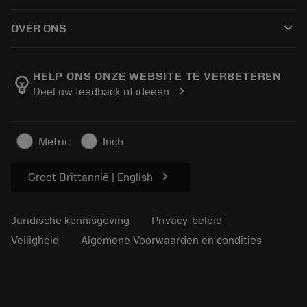
Hoe te kopen
Handleidingen en tutorials
Tailor Made
keyboard_arrow_down
OVER ONS
Bestelling
Rekenmachines en apps
Over Sandvik Coromant
Retour
Catalogi en handboeken
Manufacturing wellness
Volg uw bestelling
HELP ONS ONZE WEBSITE TE VERBETEREN
emoji_objects
chevron_right
Deel uw feedback of ideeën
Loopbaan
Vraag een offerte aan
Duurzaam ondernemen
Artikelen
Metric
Inch
Voor de pers
chevron_right
Groot Brittannië | English
Juridische kennisgeving
Privacy-beleid
Veiligheid
Algemene Voorwaarden en condities