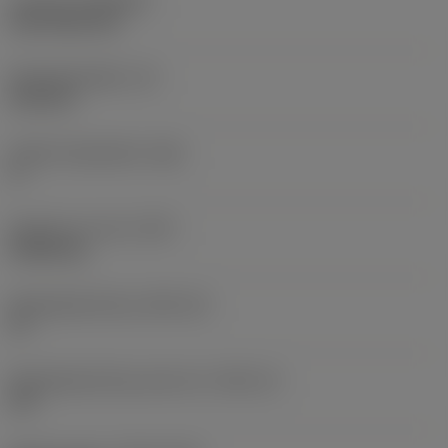
Coating
(COATING)
CVD TiCN+TiN
Wisselplaatdikte
(S)
6,35 mm
Hoofd vrijloophoek
(AN)
0 °
Gewicht van item
(WT)
0,0262 kg
Wisselplaatzitting
(SSC_M)
19
Wisselplaatzitting code inch
(SSC_N)
3/4