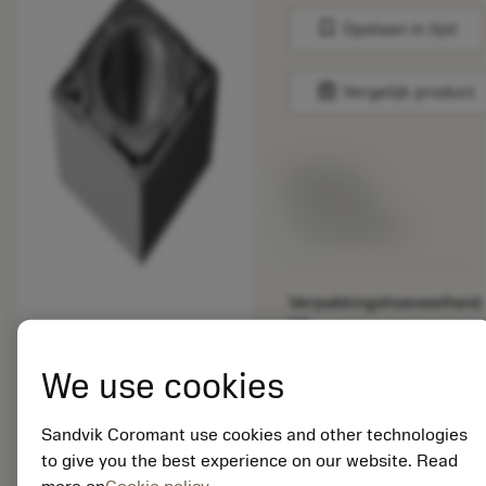
bookmark
Opslaan in lijst
balance
Vergelijk product
Lijstprijs:
33.70 EUR
Beschikbaar
Verpakkingshoeveelheid:
10
ISO: CCMT 09 T3 08-
MF 1105
We use cookies
Materiaal-ID:
5725824
Sandvik Coromant use cookies and other technologies
EAN: 10621144
to give you the best experience on our website. Read
ANSI: CNMM 644-HR