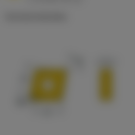
c
Technische illustraties