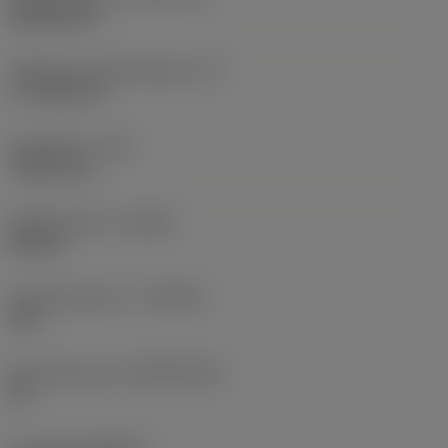
Rhombic 80
Effectieve snijkantlengte
(LE)
17,7439 mm
Hoekradius
(RE)
1,5875 mm
Spoedrichting
(HAND)
Neutral
Hardmetaalsoort
(GRADE)
235
Basismateriaal
(SUBSTRATE)
HC