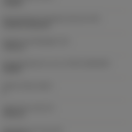
roughing
Montagestijlcode wisselplaat (metrisch)
(IFS)
Cylindrical fixing hole
Diameter bevestigingsgat
(D1)
7,925 mm
Wisselplaatgrootte en vorm
(CUTINT_SIZESHAPE)
CN1906
Snijkant telling
(CEDC)
2
Ingeschreven cirkel
(IC)
19,05 mm
Wisselplaat vorm code
(SC)