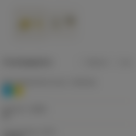
Productgegevens
Metrisch
Inch
Materiaalklassificatie niveau 1
(TMC1ISO)
P
M
Geometrie
(CBMD)
HR
Type bewerking
(CTPT)