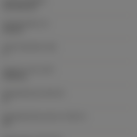
Coating
(COATING)
CVD TiCN+TiN
Wisselplaatdikte
(S)
6,35 mm
Hoofd vrijloophoek
(AN)
0 °
Gewicht van item
(WT)
0,0262 kg
Wisselplaatzitting
(SSC_M)
19
Wisselplaatzitting code inch
(SSC_N)
3/4