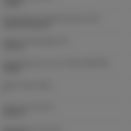
roughing
Montagestijlcode wisselplaat (metrisch)
(IFS)
Cylindrical fixing hole
Diameter bevestigingsgat
(D1)
7,925 mm
Wisselplaatgrootte en vorm
(CUTINT_SIZESHAPE)
CN1906
Snijkant telling
(CEDC)
2
Ingeschreven cirkel
(IC)
19,05 mm
Wisselplaat vorm code
(SC)