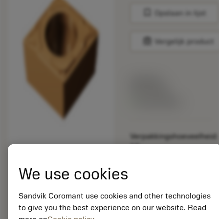
bookmark
Opslaan in lijst
balance
Vergelijk product
Lijstprijs:
33.70 EUR
Beschikbaar
Verpakkingshoeveelheid:
10
ISO: CCMT 09 T3 08-
MF 1125
We use cookies
Materiaal-ID:
5725824
Sandvik Coromant use cookies and other technologies
EAN: 10621144
to give you the best experience on our website. Read
ANSI: CNMM 644-HR