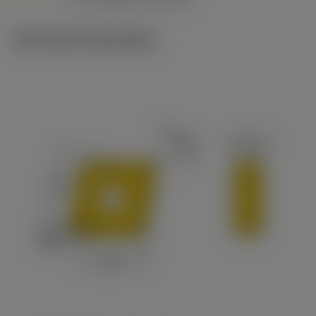
c
Technische illustraties