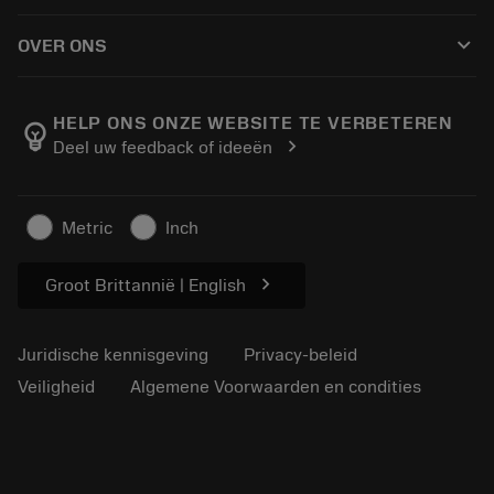
Hoe te kopen
Handleidingen en tutorials
Tailor Made
keyboard_arrow_down
OVER ONS
Bestelling
Rekenmachines en apps
Over Sandvik Coromant
Retour
Catalogi en handboeken
Manufacturing wellness
Volg uw bestelling
HELP ONS ONZE WEBSITE TE VERBETEREN
emoji_objects
chevron_right
Deel uw feedback of ideeën
Loopbaan
Vraag een offerte aan
Duurzaam ondernemen
Artikelen
Metric
Inch
Voor de pers
chevron_right
Groot Brittannië | English
Juridische kennisgeving
Privacy-beleid
Veiligheid
Algemene Voorwaarden en condities