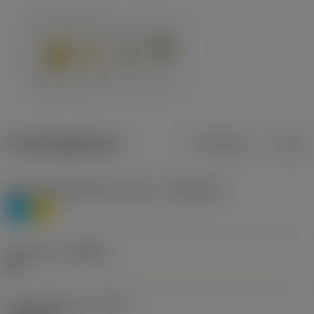
Productgegevens
Metrisch
Inch
Materiaalklassificatie niveau 1
(TMC1ISO)
P
M
Geometrie
(CBMD)
HR
Type bewerking
(CTPT)