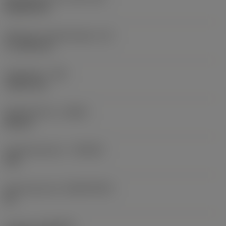
Rhombic 80
Effectieve snijkantlengte
(LE)
17,7439 mm
Hoekradius
(RE)
1,5875 mm
Spoedrichting
(HAND)
Neutral
Hardmetaalsoort
(GRADE)
235
Basismateriaal
(SUBSTRATE)
HC