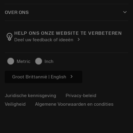
Hoe te kopen
Handleidingen en tutorials
Tailor Made
keyboard_arrow_down
OVER ONS
Bestelling
Rekenmachines en apps
Over Sandvik Coromant
Retour
Catalogi en handboeken
Manufacturing wellness
Volg uw bestelling
HELP ONS ONZE WEBSITE TE VERBETEREN
emoji_objects
chevron_right
Deel uw feedback of ideeën
Loopbaan
Vraag een offerte aan
Duurzaam ondernemen
Artikelen
Metric
Inch
Voor de pers
chevron_right
Groot Brittannië | English
Juridische kennisgeving
Privacy-beleid
Veiligheid
Algemene Voorwaarden en condities