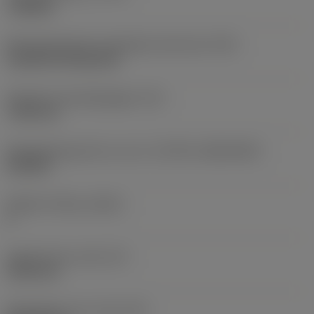
roughing
Montagestijlcode wisselplaat (metrisch)
(IFS)
Cylindrical fixing hole
Diameter bevestigingsgat
(D1)
7,925 mm
Wisselplaatgrootte en vorm
(CUTINT_SIZESHAPE)
CN1906
Snijkant telling
(CEDC)
2
Ingeschreven cirkel
(IC)
19,05 mm
Wisselplaat vorm code
(SC)