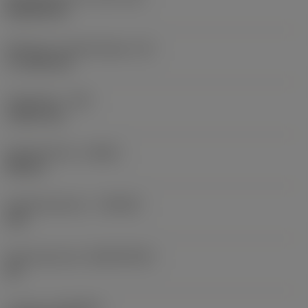
Rhombic 80
Effectieve snijkantlengte
(LE)
17,7439 mm
Hoekradius
(RE)
1,5875 mm
Spoedrichting
(HAND)
Neutral
Hardmetaalsoort
(GRADE)
235
Basismateriaal
(SUBSTRATE)
HC