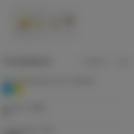
Productgegevens
Metrisch
Inch
Materiaalklassificatie niveau 1
(TMC1ISO)
P
M
Geometrie
(CBMD)
HR
Type bewerking
(CTPT)