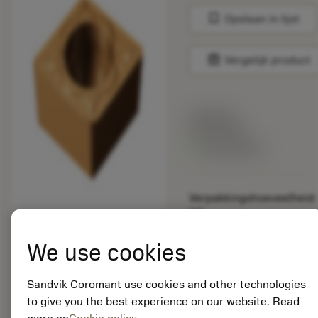
bookmark
Opslaan in lijst
balance
Vergelijk product
Lijstprijs:
33.70 EUR
Beschikbaar
Verpakkingshoeveelheid:
10
ISO: CCMT 09 T3 08-
MM 1115
We use cookies
Materiaal-ID:
5725824
Sandvik Coromant use cookies and other technologies
EAN: 10621144
to give you the best experience on our website. Read
ANSI: CNMM 644-HR