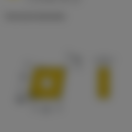
c
Technische illustraties