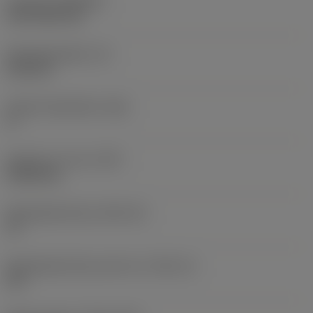
Coating
(COATING)
CVD TiCN+TiN
Wisselplaatdikte
(S)
6,35 mm
Hoofd vrijloophoek
(AN)
0 °
Gewicht van item
(WT)
0,0262 kg
Wisselplaatzitting
(SSC_M)
19
Wisselplaatzitting code inch
(SSC_N)
3/4