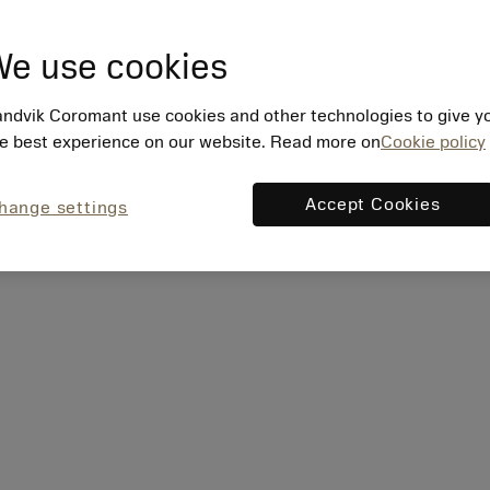
e use cookies
ndvik Coromant use cookies and other technologies to give y
e best experience on our website. Read more on
Cookie policy
Accept Cookies
hange settings