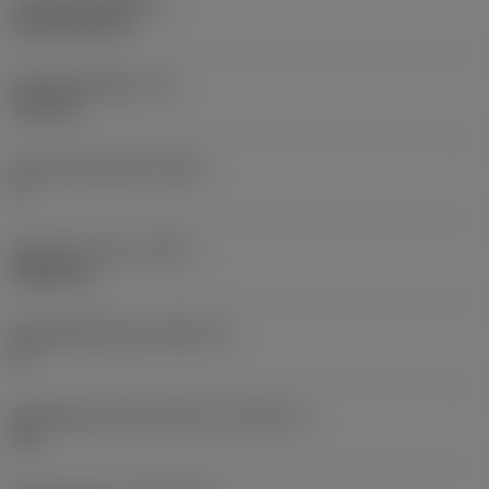
Coating
(COATING)
CVD TiCN+TiN
Wisselplaatdikte
(S)
6,35 mm
Hoofd vrijloophoek
(AN)
0 °
Gewicht van item
(WT)
0,0262 kg
Wisselplaatzitting
(SSC_M)
19
Wisselplaatzitting code inch
(SSC_N)
3/4