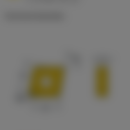
c
Technische illustraties