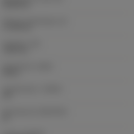
Rhombic 80
Effectieve snijkantlengte
(LE)
17,7439 mm
Hoekradius
(RE)
1,5875 mm
Spoedrichting
(HAND)
Neutral
Hardmetaalsoort
(GRADE)
235
Basismateriaal
(SUBSTRATE)
HC