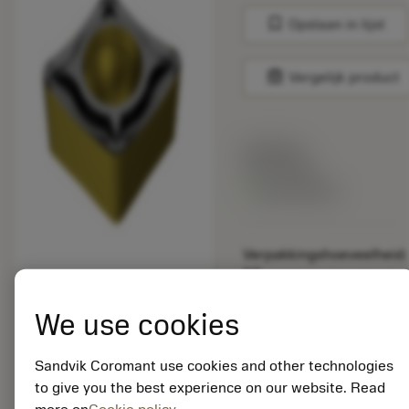
bookmark
Opslaan in lijst
balance
Vergelijk product
Lijstprijs:
33.70 EUR
Beschikbaar
Verpakkingshoeveelheid:
10
ISO: CCMT 12 04 08-
UM 4425
We use cookies
Materiaal-ID:
5725824
Sandvik Coromant use cookies and other technologies
EAN: 10621144
to give you the best experience on our website. Read
ANSI: CNMM 644-HR