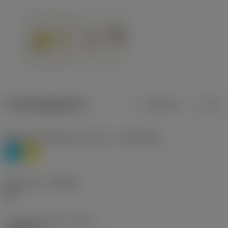
Productgegevens
Metrisch
Inch
Materiaalklassificatie niveau 1
(TMC1ISO)
P
M
Geometrie
(CBMD)
HR
Type bewerking
(CTPT)