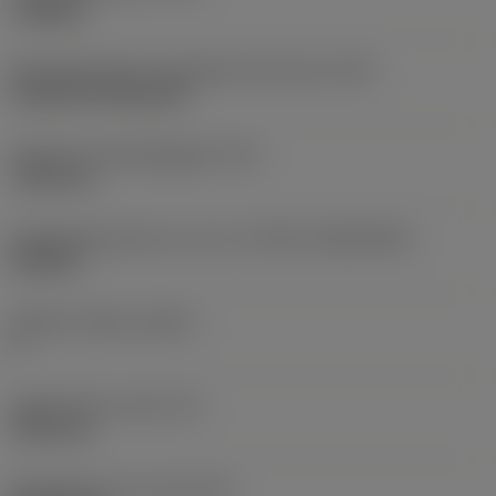
roughing
Montagestijlcode wisselplaat (metrisch)
(IFS)
Cylindrical fixing hole
Diameter bevestigingsgat
(D1)
7,925 mm
Wisselplaatgrootte en vorm
(CUTINT_SIZESHAPE)
CN1906
Snijkant telling
(CEDC)
2
Ingeschreven cirkel
(IC)
19,05 mm
Wisselplaat vorm code
(SC)