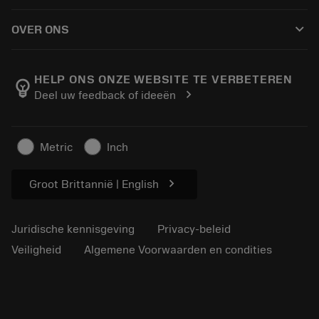
Hoe te kopen
Handleidingen en tutorials
Tailor Made
keyboard_arrow_down
OVER ONS
Bestelling
Rekenmachines en apps
Over Sandvik Coromant
Retour
Catalogi en handboeken
Manufacturing wellness
Volg uw bestelling
HELP ONS ONZE WEBSITE TE VERBETEREN
emoji_objects
chevron_right
Deel uw feedback of ideeën
Loopbaan
Vraag een offerte aan
Duurzaam ondernemen
Artikelen
Metric
Inch
Voor de pers
chevron_right
Groot Brittannië | English
Juridische kennisgeving
Privacy-beleid
Veiligheid
Algemene Voorwaarden en condities