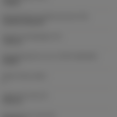
roughing
Montagestijlcode wisselplaat (metrisch)
(IFS)
Cylindrical fixing hole
Diameter bevestigingsgat
(D1)
7,925 mm
Wisselplaatgrootte en vorm
(CUTINT_SIZESHAPE)
CN1906
Snijkant telling
(CEDC)
2
Ingeschreven cirkel
(IC)
19,05 mm
Wisselplaat vorm code
(SC)