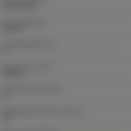
Coating
(COATING)
CVD TiCN+TiN
Wisselplaatdikte
(S)
6,35 mm
Hoofd vrijloophoek
(AN)
0 °
Gewicht van item
(WT)
0,0262 kg
Wisselplaatzitting
(SSC_M)
19
Wisselplaatzitting code inch
(SSC_N)
3/4