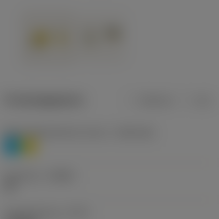
Productgegevens
Metrisch
Inch
Materiaalklassificatie niveau 1
(TMC1ISO)
P
M
Geometrie
(CBMD)
HR
Type bewerking
(CTPT)