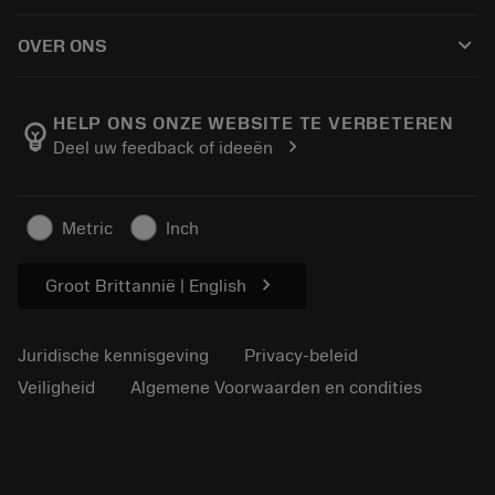
Hoe te kopen
Handleidingen en tutorials
Tailor Made
keyboard_arrow_down
OVER ONS
Bestelling
Rekenmachines en apps
Over Sandvik Coromant
Retour
Catalogi en handboeken
Manufacturing wellness
Volg uw bestelling
HELP ONS ONZE WEBSITE TE VERBETEREN
emoji_objects
chevron_right
Deel uw feedback of ideeën
Loopbaan
Vraag een offerte aan
Duurzaam ondernemen
Artikelen
Metric
Inch
Voor de pers
chevron_right
Groot Brittannië | English
Juridische kennisgeving
Privacy-beleid
Veiligheid
Algemene Voorwaarden en condities