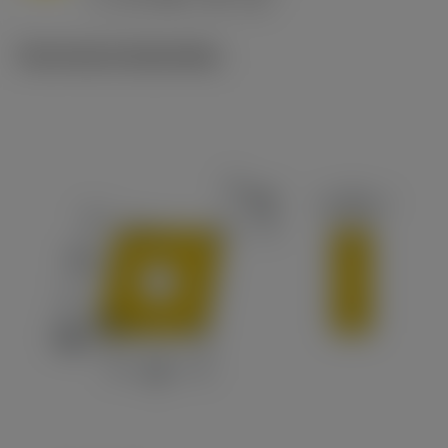
c
Technische illustraties