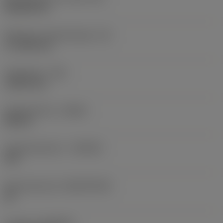
Rhombic 80
Effectieve snijkantlengte
(LE)
17,7439 mm
Hoekradius
(RE)
1,5875 mm
Spoedrichting
(HAND)
Neutral
Hardmetaalsoort
(GRADE)
235
Basismateriaal
(SUBSTRATE)
HC