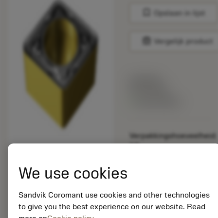
bookmark
Opslaan in lijst
balance
Vergelijk product
Lijstprijs:
33.70 EUR
Beschikbaar
Verpakkingshoeveelheid:
10
ISO: CCMT 12 04 12-
KR 3210
We use cookies
Materiaal-ID:
5725824
Sandvik Coromant use cookies and other technologies
EAN: 10621144
to give you the best experience on our website. Read
ANSI: CNMM 644-HR