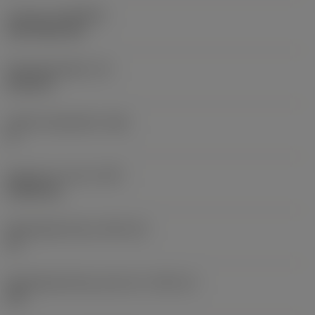
Coating
(COATING)
CVD TiCN+TiN
Wisselplaatdikte
(S)
6,35 mm
Hoofd vrijloophoek
(AN)
0 °
Gewicht van item
(WT)
0,0262 kg
Wisselplaatzitting
(SSC_M)
19
Wisselplaatzitting code inch
(SSC_N)
3/4