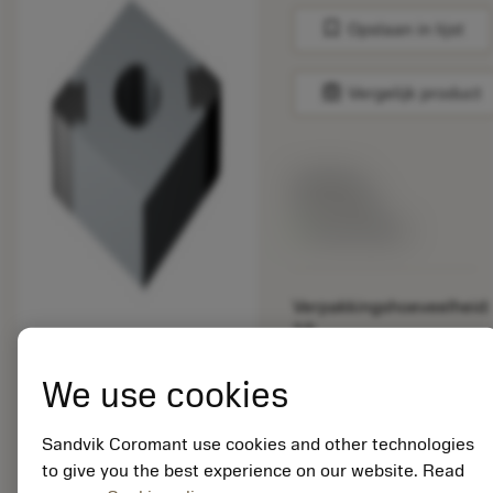
bookmark
Opslaan in lijst
balance
Vergelijk product
Lijstprijs:
33.70 EUR
Beschikbaar
Verpakkingshoeveelheid:
10
ISO:
CNGA120408S01018A
We use cookies
7025
Materiaal-ID:
Sandvik Coromant use cookies and other technologies
5725824
to give you the best experience on our website. Read
EAN: 10621144