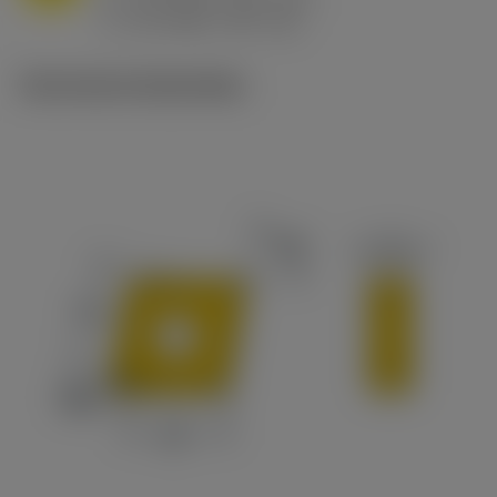
ex
v
65 m/min (90 - 50)
c
Technische illustraties