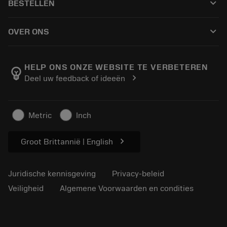
keyboard_arrow_down
BESTELLEN
Distributeurs en specialisten
Revisie
Hoe te kopen
Handleidingen en tutorials
Tailor Made
keyboard_arrow_down
OVER ONS
Bestelling
Rekenmachines en apps
Over Sandvik Coromant
Retour
Catalogi en handboeken
Manufacturing wellness
Volg uw bestelling
HELP ONS ONZE WEBSITE TE VERBETEREN
emoji_objects
chevron_right
Deel uw feedback of ideeën
Loopbaan
Vraag een offerte aan
Duurzaam ondernemen
Artikelen
Metric
Inch
Voor de pers
chevron_right
Groot Brittannië | English
Juridische kennisgeving
Privacy-beleid
Veiligheid
Algemene Voorwaarden en condities