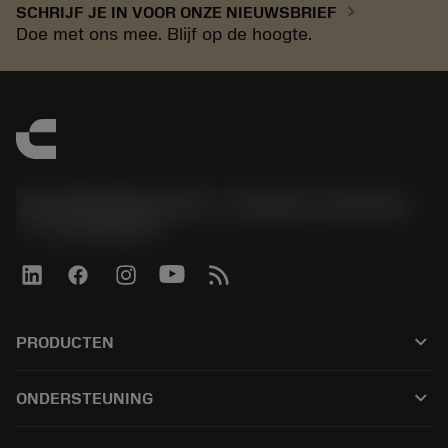
chevron_right
SCHRIJF JE IN VOOR ONZE NIEUWSBRIEF
Doe met ons mee. Blijf op de hoogte.
Sandvik Benelux B.V. - Division Coromant
phone
+31108080280
keyboard_arrow_down
PRODUCTEN
Alle tools
keyboard_arrow_down
ONDERSTEUNING
Alle software
Klantenservice
Recycling