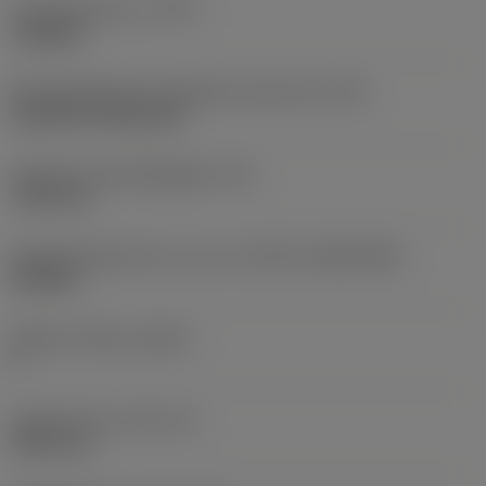
Type bewerking
(CTPT)
roughing
Montagestijlcode wisselplaat (metrisch)
(IFS)
Cylindrical fixing hole
Diameter bevestigingsgat
(D1)
7,925 mm
Wisselplaatgrootte en vorm
(CUTINT_SIZESHAPE)
CN1906
Snijkant telling
(CEDC)
2
Ingeschreven cirkel
(IC)
19,05 mm