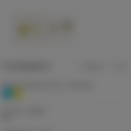
Productgegevens
Metrisch
Inch
Materiaalklassificatie niveau 1
(TMC1ISO)
P
M
Geometrie
(CBMD)
HR