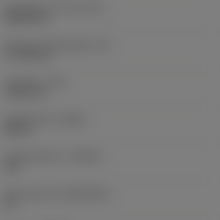
Wisselplaat vorm code
(SC)
Rhombic 80
Effectieve snijkantlengte
(LE)
17,7439 mm
Hoekradius
(RE)
1,5875 mm
Spoedrichting
(HAND)
Neutral
Hardmetaalsoort
(GRADE)
235
Basismateriaal
(SUBSTRATE)
HC