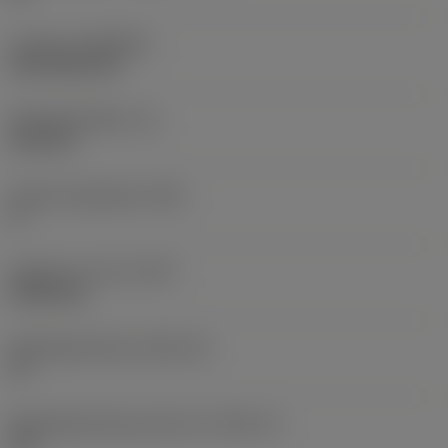
Coating
(COATING)
CVD TiCN+TiN
Wisselplaatdikte
(S)
6,35 mm
Hoofd vrijloophoek
(AN)
0 °
Gewicht van item
(WT)
0,0262 kg
Wisselplaatzitting
(SSC_M)
19
Wisselplaatzitting code inch
(SSC_N)
3/4