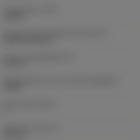
Type bewerking
(CTPT)
roughing
Montagestijlcode wisselplaat (metrisch)
(IFS)
Cylindrical fixing hole
Diameter bevestigingsgat
(D1)
7,925 mm
Wisselplaatgrootte en vorm
(CUTINT_SIZESHAPE)
CN1906
Snijkant telling
(CEDC)
2
Ingeschreven cirkel
(IC)
19,05 mm