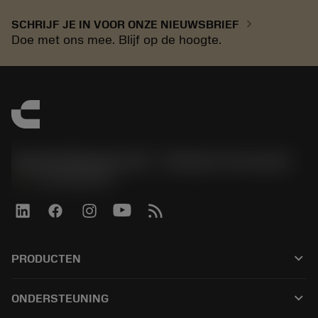
chevron_right
SCHRIJF JE IN VOOR ONZE NIEUWSBRIEF
Doe met ons mee. Blijf op de hoogte.
Sandvik Benelux B.V. - Division Coromant
phone
+31108080280
keyboard_arrow_down
PRODUCTEN
Alle tools
keyboard_arrow_down
ONDERSTEUNING
Alle software