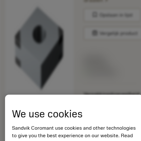
draaien
bookmark
Opslaan in lijst
balance
Vergelijk product
Lijstprijs:
33.70 EUR
Beschikbaar
Verpakkingshoeveelheid:
10
ISO:
We use cookies
CNGA120408S01520H
7125
Sandvik Coromant use cookies and other technologies
Materiaal-ID:
5725824
to give you the best experience on our website. Read