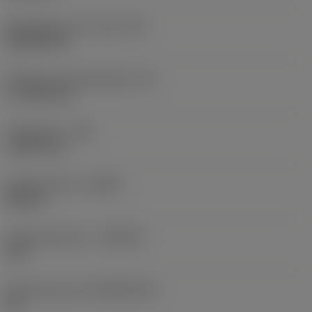
Wisselplaat vorm code
(SC)
Rhombic 80
Effectieve snijkantlengte
(LE)
17,7439 mm
Hoekradius
(RE)
1,5875 mm
Spoedrichting
(HAND)
Neutral
Hardmetaalsoort
(GRADE)
235
Basismateriaal
(SUBSTRATE)
HC