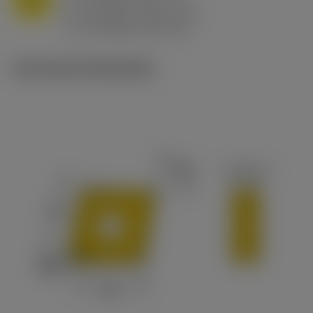
f
0.8 mm/r (0.5 - 1.1)
n
h
0.8 mm/r (0.5 - 1.1)
ex
v
65 m/min (90 - 50)
c
Technische illustraties