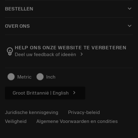
Klantenservice
Recycling
keyboard_arrow_down
BESTELLEN
Distributeurs en specialisten
Revisie
Hoe te kopen
Handleidingen en tutorials
Tailor Made
keyboard_arrow_down
OVER ONS
Bestelling
Rekenmachines en apps
Over Sandvik Coromant
Retour
Catalogi en handboeken
Manufacturing wellness
Volg uw bestelling
HELP ONS ONZE WEBSITE TE VERBETEREN
emoji_objects
chevron_right
Deel uw feedback of ideeën
Loopbaan
Vraag een offerte aan
Duurzaam ondernemen
Artikelen
Metric
Inch
Voor de pers
chevron_right
Groot Brittannië | English
Juridische kennisgeving
Privacy-beleid
Veiligheid
Algemene Voorwaarden en condities