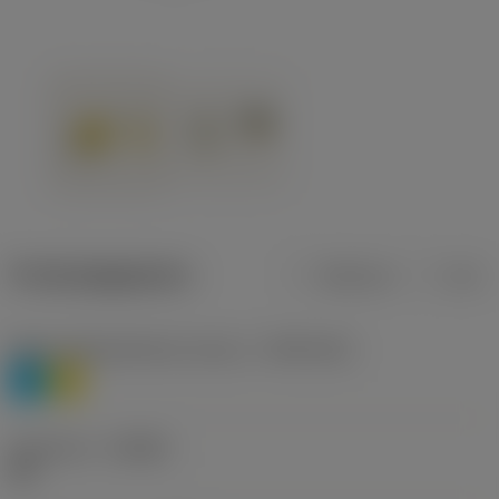
Productgegevens
Metrisch
Inch
Materiaalklassificatie niveau 1
(TMC1ISO)
P
M
Geometrie
(CBMD)
HR