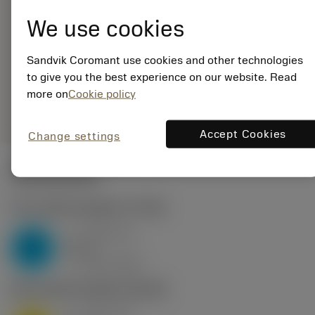
5965643
EAN: 25965643
We use cookies
ANSI:
CNGA120408T01525W
Sandvik Coromant use cookies and other technologies
6050
to give you the best experience on our website. Read
Generieke
deployed_code
more on
Cookie policy
Toon 3D model
remove
add
weergave
shopping_cart
Voeg t
Accept Cookies
Change settings
Startwaarden
P2.1.Z.AN
,
Hardheid: 175 HB
a
0.46 mm
p
P
nap
4
v
160 m/min
c
M1.0.Z.AQ
,
Hardheid: 200 HB