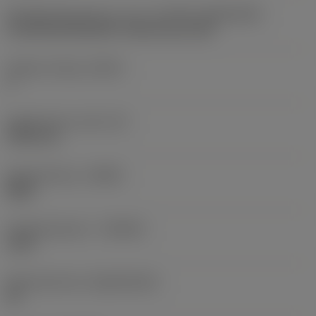
Wisselplaatgrootte en vorm
(CUTINT_SIZESHAPE)
CoroThread 266/254 -internal size 16R
Snijkant telling
(CEDC)
3
Ingeschreven cirkel
(IC)
9,525 mm
Spoedrichting
(HAND)
Right
Hardmetaalsoort
(GRADE)
1125
Basismateriaal
(SUBSTRATE)
HC