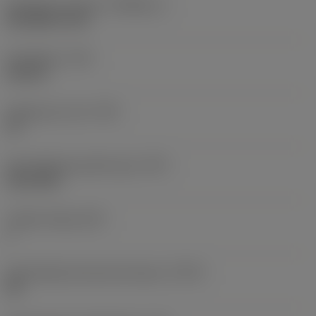
Standaard nummer
(STDNO_1)
ISO 5864-1978
Draadtype
(TTP)
internal
Gangen per inch
(TPI)
32
Schroefdraad profiel type
(TPT)
full profile
Tanden telling
(NT)
1
Schroefdraad tolerantie klasse
(TCTR)
2B