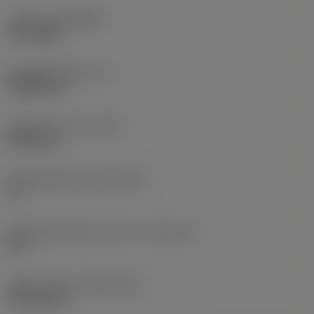
Coating
(COATING)
PVD TiAlN
Wisselplaatdikte
(S)
3,9688 mm
Gewicht van item
(WT)
0,0043 kg
Wisselplaatzitting
(SSC_M)
16
Wisselplaatzitting code inch
(SSC_N)
3/8
Release date
(ValFrom20)
18-02-2011