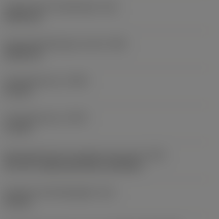
Theoretische draadhoogte
(HA)
0,503 mm
Schroefdraadhoogte verschil
(HB)
0,045 mm
Profielafstand ex
(PDX)
0,9 mm
Profielafstand ey
(PDY)
1,3 mm
Montagestijlcode wisselplaat (metrisch)
(IFS)
40°-60° countersunk hole, rail bottom
Diameter bevestigingsgat
(D1)
4,4 mm