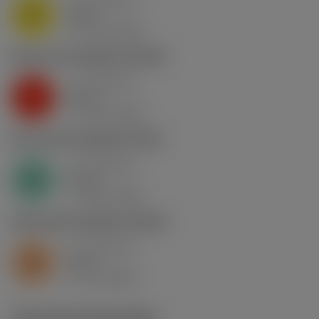
a
0.46 mm
p
M
nap
4
v
130 m/min
c
K2.2.C.UT
,
Hardheid: 245 HB
a
0.46 mm
p
K
nap
5
v
130 m/min
c
N1.3.C.AG
,
Hardheid: 90 HB
a
0.46 mm
p
N
nap
4
v
400 m/min
c
S2.0.Z.AG
,
Hardheid: 350 HB
a
0.46 mm
p
S
nap
5
v
15 m/min
c
Technische illustraties