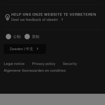
Order
Calculators and apps
About Sandvik Coromant
Return
Catalogues and handbooks
Manufacturing wellness
Track your order
HELP ONS ONZE WEBSITE TE VERBETEREN
emoji_objects
chevron_right
Deel uw feedback of ideeën
Career
Make a quotation
Sustainable business
Artikelen
公制
英制
For press
chevron_right
Zweden | 中文
Legal notice
Privacy policy
Security
Algemene Voorwaarden en condities