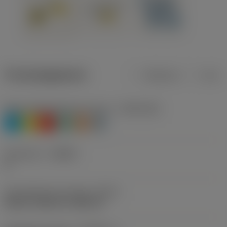
Productgegevens
Metrisch
Inch
Materiaalklassificatie niveau 1
(TMC1ISO)
P
M
K
N
S
H
Geometrie
(CBMD)
A
Schroefdraad vormtype
(THFT)
UN 60°, UNC 60°, UNF 60°