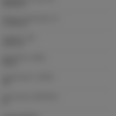
Rhombic 80
Effectieve snijkantlengte
(LE)
17,7439 mm
Hoekradius
(RE)
1,5875 mm
Spoedrichting
(HAND)
Neutral
Hardmetaalsoort
(GRADE)
235
Basismateriaal
(SUBSTRATE)
HC