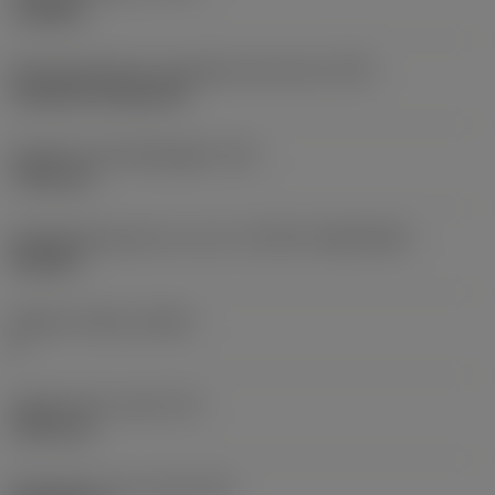
roughing
Montagestijlcode wisselplaat (metrisch)
(IFS)
Cylindrical fixing hole
Diameter bevestigingsgat
(D1)
7,925 mm
Wisselplaatgrootte en vorm
(CUTINT_SIZESHAPE)
CN1906
Snijkant telling
(CEDC)
2
Ingeschreven cirkel
(IC)
19,05 mm
Wisselplaat vorm code
(SC)