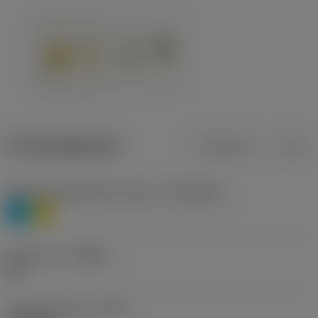
Productgegevens
Metrisch
Inch
Materiaalklassificatie niveau 1
(TMC1ISO)
P
M
Geometrie
(CBMD)
HR
Type bewerking
(CTPT)