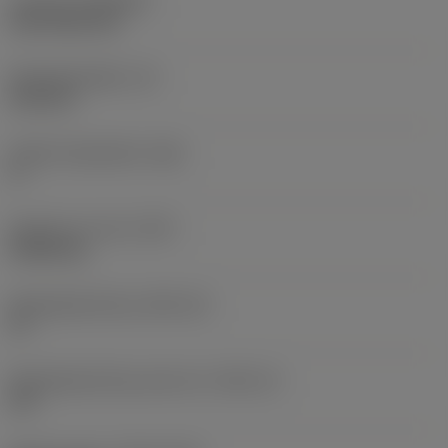
Coating
(COATING)
CVD TiCN+TiN
Wisselplaatdikte
(S)
6,35 mm
Hoofd vrijloophoek
(AN)
0 °
Gewicht van item
(WT)
0,0262 kg
Wisselplaatzitting
(SSC_M)
19
Wisselplaatzitting code inch
(SSC_N)
3/4