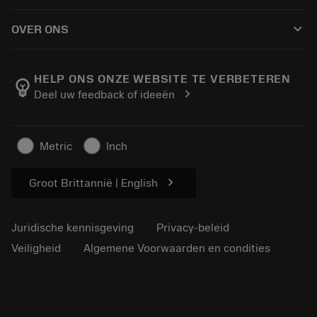
Hoe te kopen
Handleidingen en tutorials
Tailor Made
keyboard_arrow_down
OVER ONS
Bestelling
Rekenmachines en apps
Over Sandvik Coromant
Retour
Catalogi en handboeken
Manufacturing wellness
Volg uw bestelling
HELP ONS ONZE WEBSITE TE VERBETEREN
emoji_objects
chevron_right
Deel uw feedback of ideeën
Loopbaan
Vraag een offerte aan
Duurzaam ondernemen
Artikelen
Metric
Inch
Voor de pers
chevron_right
Groot Brittannië | English
Juridische kennisgeving
Privacy-beleid
Veiligheid
Algemene Voorwaarden en condities