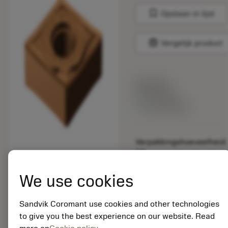
bookmark
Opslaan in lijst
balance
Vergelijk product
Lijstprijs:
33.70 EUR
Beschikbaar
Verpakkingshoeveelheid:
10
ISO: CNGG 12 04 02-
SGF 1125
We use cookies
Materiaal-ID:
5725824
Sandvik Coromant use cookies and other technologies
EAN: 10621144
to give you the best experience on our website. Read
ANSI: CNMM 644-HR