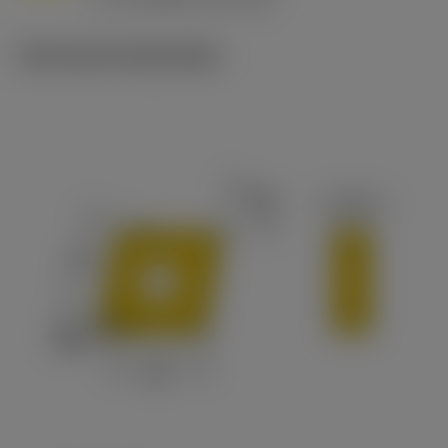
c
Technische illustraties