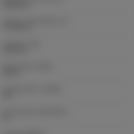
Rhombic 80
Effectieve snijkantlengte
(LE)
17,7439 mm
Hoekradius
(RE)
1,5875 mm
Spoedrichting
(HAND)
Neutral
Hardmetaalsoort
(GRADE)
235
Basismateriaal
(SUBSTRATE)
HC