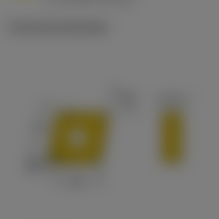
c
Technische illustraties