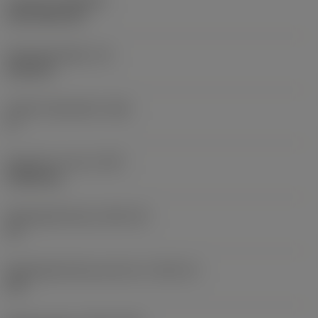
Coating
(COATING)
CVD TiCN+TiN
Wisselplaatdikte
(S)
6,35 mm
Hoofd vrijloophoek
(AN)
0 °
Gewicht van item
(WT)
0,0262 kg
Wisselplaatzitting
(SSC_M)
19
Wisselplaatzitting code inch
(SSC_N)
3/4