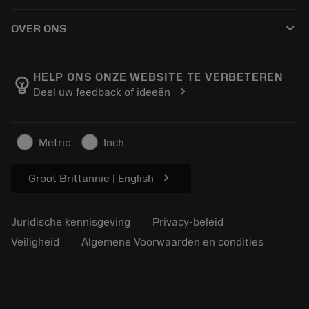
Hoe te kopen
Handleidingen en tutorials
Tailor Made
keyboard_arrow_down
OVER ONS
Bestelling
Rekenmachines en apps
Over Sandvik Coromant
Retour
Catalogi en handboeken
Manufacturing wellness
Volg uw bestelling
HELP ONS ONZE WEBSITE TE VERBETEREN
emoji_objects
chevron_right
Deel uw feedback of ideeën
Loopbaan
Vraag een offerte aan
Duurzaam ondernemen
Artikelen
Metric
Inch
Voor de pers
chevron_right
Groot Brittannië | English
Juridische kennisgeving
Privacy-beleid
Veiligheid
Algemene Voorwaarden en condities