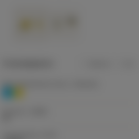
Productgegevens
Metrisch
Inch
Materiaalklassificatie niveau 1
(TMC1ISO)
P
M
Geometrie
(CBMD)
HR
Type bewerking
(CTPT)