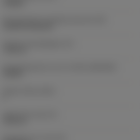
roughing
Montagestijlcode wisselplaat (metrisch)
(IFS)
Cylindrical fixing hole
Diameter bevestigingsgat
(D1)
7,925 mm
Wisselplaatgrootte en vorm
(CUTINT_SIZESHAPE)
CN1906
Snijkant telling
(CEDC)
2
Ingeschreven cirkel
(IC)
19,05 mm
Wisselplaat vorm code
(SC)