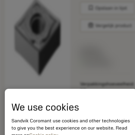
bookmark
Opslaan in lijst
balance
Vergelijk product
Lijstprijs:
33.70 EUR
Beschikbaar
Verpakkingshoeveelheid:
10
ISO: CNGG 12 04 04-
SGF 1205
We use cookies
Materiaal-ID:
5725824
Sandvik Coromant use cookies and other technologies
EAN: 10621144
to give you the best experience on our website. Read
ANSI: CNMM 644-HR