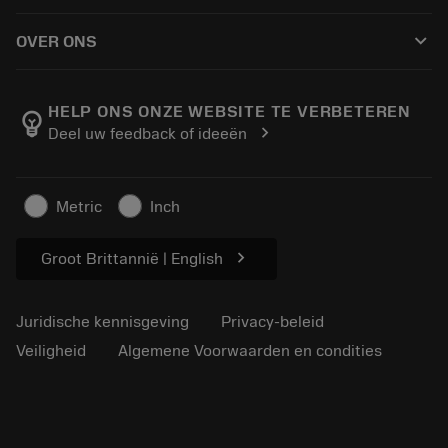
Hoe te kopen
Handleidingen en tutorials
Tailor Made
keyboard_arrow_down
OVER ONS
Bestelling
Rekenmachines en apps
Over Sandvik Coromant
Retour
Catalogi en handboeken
Manufacturing wellness
Volg uw bestelling
HELP ONS ONZE WEBSITE TE VERBETEREN
emoji_objects
chevron_right
Deel uw feedback of ideeën
Loopbaan
Vraag een offerte aan
Duurzaam ondernemen
Artikelen
Metric
Inch
Voor de pers
chevron_right
Groot Brittannië | English
Juridische kennisgeving
Privacy-beleid
Veiligheid
Algemene Voorwaarden en condities