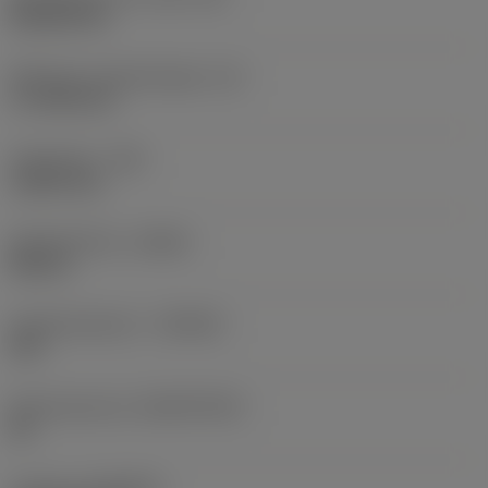
Rhombic 80
Effectieve snijkantlengte
(LE)
17,7439 mm
Hoekradius
(RE)
1,5875 mm
Spoedrichting
(HAND)
Neutral
Hardmetaalsoort
(GRADE)
235
Basismateriaal
(SUBSTRATE)
HC