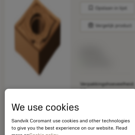
bookmark
Opslaan in lijst
balance
Vergelijk product
Lijstprijs:
33.70 EUR
Beschikbaar
Verpakkingshoeveelheid:
10
ISO: CNGG 12 04 12-
SGF 1115
We use cookies
Materiaal-ID:
5725824
Sandvik Coromant use cookies and other technologies
EAN: 10621144
to give you the best experience on our website. Read
ANSI: CNMM 644-HR