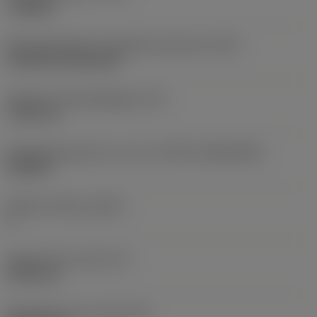
roughing
Montagestijlcode wisselplaat (metrisch)
(IFS)
Cylindrical fixing hole
Diameter bevestigingsgat
(D1)
7,925 mm
Wisselplaatgrootte en vorm
(CUTINT_SIZESHAPE)
CN1906
Snijkant telling
(CEDC)
2
Ingeschreven cirkel
(IC)
19,05 mm
Wisselplaat vorm code
(SC)