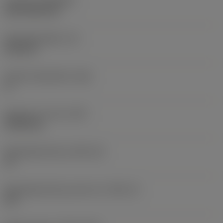
Coating
(COATING)
CVD TiCN+TiN
Wisselplaatdikte
(S)
6,35 mm
Hoofd vrijloophoek
(AN)
0 °
Gewicht van item
(WT)
0,0262 kg
Wisselplaatzitting
(SSC_M)
19
Wisselplaatzitting code inch
(SSC_N)
3/4