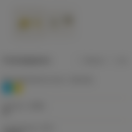
Productgegevens
Metrisch
Inch
Materiaalklassificatie niveau 1
(TMC1ISO)
P
M
Geometrie
(CBMD)
HR
Type bewerking
(CTPT)