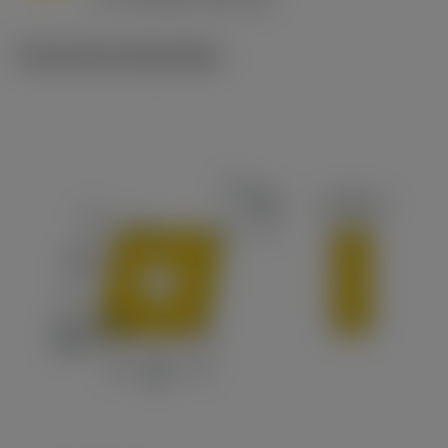
c
Technische illustraties