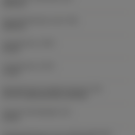
0,503 mm
Schroefdraadhoogte verschil
(HB)
0,045 mm
Profielafstand ex
(PDX)
0,9 mm
Profielafstand ey
(PDY)
1,3 mm
Montagestijlcode wisselplaat (metrisch)
(IFS)
40°-60° countersunk hole, rail bottom
Diameter bevestigingsgat
(D1)
4,4 mm
Wisselplaatgrootte en vorm
(CUTINT_SIZESHAPE)