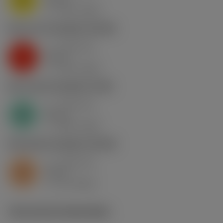
nap
4
v
130 m/min
c
K2.2.C.UT
,
Hardheid: 245 HB
a
0.46 mm
p
K
nap
5
v
130 m/min
c
N1.3.C.AG
,
Hardheid: 90 HB
a
0.46 mm
p
N
nap
4
v
400 m/min
c
S2.0.Z.AG
,
Hardheid: 350 HB
a
0.46 mm
p
S
nap
5
v
15 m/min
c
Technische illustraties