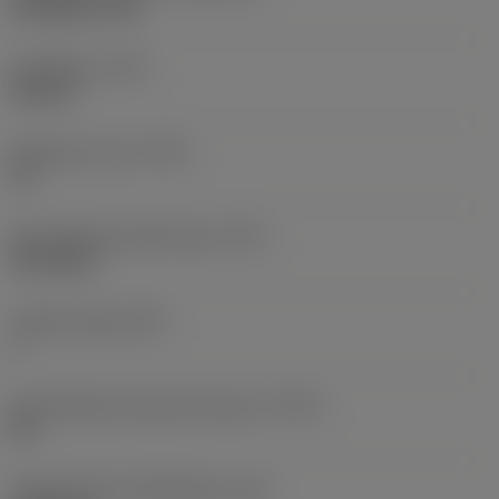
ISO 5864-1978
Draadtype
(TTP)
internal
Gangen per inch
(TPI)
32
Schroefdraad profiel type
(TPT)
full profile
Tanden telling
(NT)
1
Schroefdraad tolerantie klasse
(TCTR)
2B
Theoretische draadhoogte
(HA)