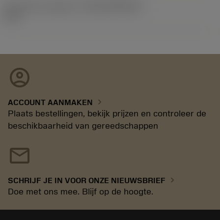
Introductie vrijgave id
(RELEASEPACK)
11.1
account_circle
chevron_right
ACCOUNT AANMAKEN
Plaats bestellingen, bekijk prijzen en controleer de
beschikbaarheid van gereedschappen
mail
chevron_right
SCHRIJF JE IN VOOR ONZE NIEUWSBRIEF
Doe met ons mee. Blijf op de hoogte.