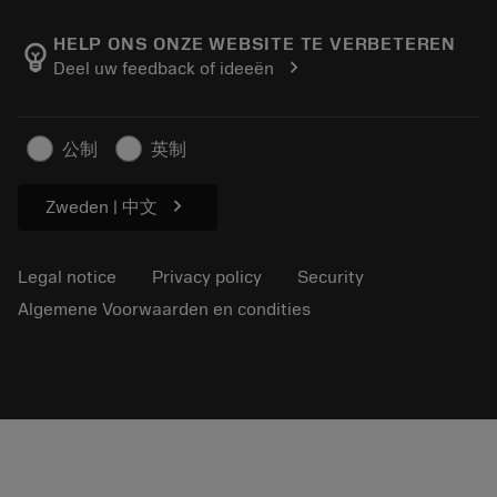
About Sandvik Coromant
Return
Catalogues and handbooks
Manufacturing wellness
Track your order
HELP ONS ONZE WEBSITE TE VERBETEREN
emoji_objects
chevron_right
Deel uw feedback of ideeën
Career
Make a quotation
Sustainable business
Artikelen
公制
英制
For press
chevron_right
Zweden | 中文
Legal notice
Privacy policy
Security
Algemene Voorwaarden en condities