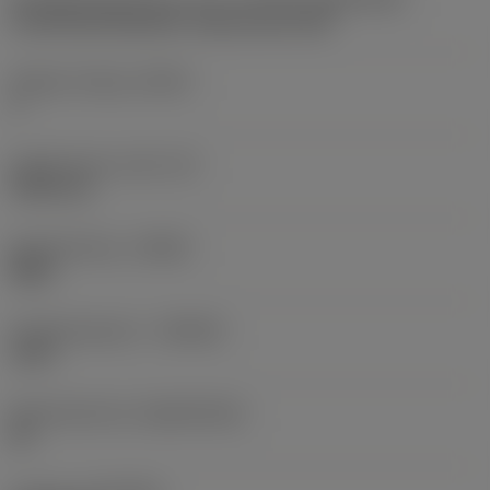
CoroThread 266/254 -internal size 16R
Snijkant telling
(CEDC)
3
Ingeschreven cirkel
(IC)
9,525 mm
Spoedrichting
(HAND)
Right
Hardmetaalsoort
(GRADE)
1125
Basismateriaal
(SUBSTRATE)
HC