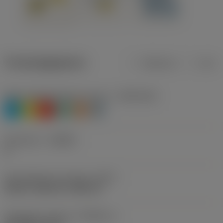
Productgegevens
Metrisch
Inch
Materiaalklassificatie niveau 1
(TMC1ISO)
P
M
K
N
S
H
Geometrie
(CBMD)
A
Schroefdraad vormtype
(THFT)
UN 60°, UNC 60°, UNF 60°
Standaard nummer
(STDNO_1)