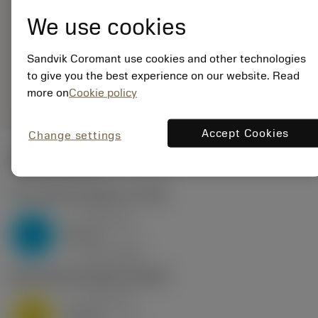
EAN: 25965643
We use cookies
ANSI:
CNGN120416T01020
675
Sandvik Coromant use cookies and other technologies
Generieke
to give you the best experience on our website. Read
deployed_code
Toon 3D model
remove
add
weergave
shopping_cart
more on
Cookie policy
Voeg t
Accept Cookies
Change settings
Startwaarden
P2.1.Z.AN
,
Hardheid: 175 HB
a
0.46 mm
p
P
nap
4
v
160 m/min
c
M1.0.Z.AQ
,
Hardheid: 200 HB
a
0.46 mm
p
M