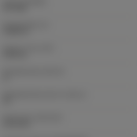
Coating
(COATING)
PVD TiAlN
Wisselplaatdikte
(S)
3,9688 mm
Gewicht van item
(WT)
0,0043 kg
Wisselplaatzitting
(SSC_M)
16
Wisselplaatzitting code inch
(SSC_N)
3/8
Release date
(ValFrom20)
18-02-2011