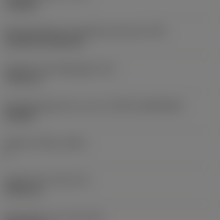
roughing
Montagestijlcode wisselplaat (metrisch)
(IFS)
Cylindrical fixing hole
Diameter bevestigingsgat
(D1)
7,925 mm
Wisselplaatgrootte en vorm
(CUTINT_SIZESHAPE)
CN1906
Snijkant telling
(CEDC)
2
Ingeschreven cirkel
(IC)
19,05 mm
Wisselplaat vorm code
(SC)