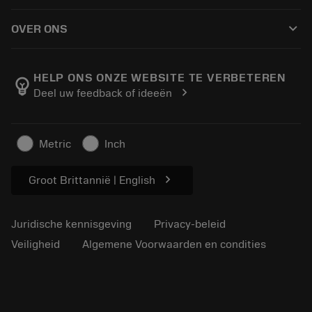
Hoe te kopen
Handleidingen en tutorials
Tailor Made
keyboard_arrow_down
OVER ONS
Bestelling
Rekenmachines en apps
Over Sandvik Coromant
Retour
Catalogi en handboeken
Manufacturing wellness
Volg uw bestelling
HELP ONS ONZE WEBSITE TE VERBETEREN
emoji_objects
chevron_right
Deel uw feedback of ideeën
Loopbaan
Vraag een offerte aan
Duurzaam ondernemen
Artikelen
Metric
Inch
Voor de pers
chevron_right
Groot Brittannië | English
Juridische kennisgeving
Privacy-beleid
Veiligheid
Algemene Voorwaarden en condities