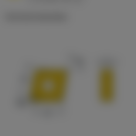
c
Technische illustraties