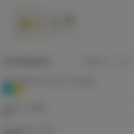
Productgegevens
Metrisch
Inch
Materiaalklassificatie niveau 1
(TMC1ISO)
P
M
Geometrie
(CBMD)
HR
Type bewerking
(CTPT)