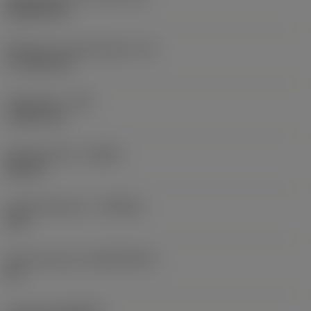
Rhombic 80
Effectieve snijkantlengte
(LE)
17,7439 mm
Hoekradius
(RE)
1,5875 mm
Spoedrichting
(HAND)
Neutral
Hardmetaalsoort
(GRADE)
235
Basismateriaal
(SUBSTRATE)
HC