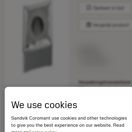
bookmark
Opslaan in lijst
balance
Vergelijk product
Lijstprijs:
33.70 EUR
Beschikbaar
Verpakkingshoeveelheid:
10
ISO: CNMG 09 03 08-
MF 5015
We use cookies
Materiaal-ID:
5725824
Sandvik Coromant use cookies and other technologies
EAN: 10621144
to give you the best experience on our website. Read
ANSI: CNMM 644-HR