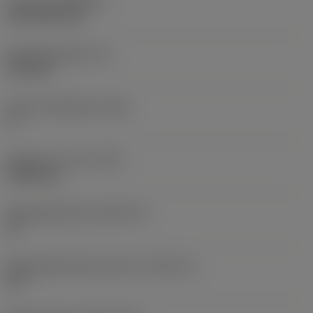
Coating
(COATING)
CVD TiCN+TiN
Wisselplaatdikte
(S)
6,35 mm
Hoofd vrijloophoek
(AN)
0 °
Gewicht van item
(WT)
0,0262 kg
Wisselplaatzitting
(SSC_M)
19
Wisselplaatzitting code inch
(SSC_N)
3/4