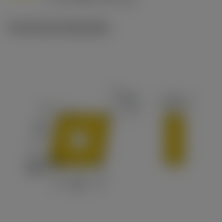
c
Technische illustraties