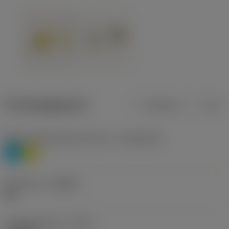
Productgegevens
Metrisch
Inch
Materiaalklassificatie niveau 1
(TMC1ISO)
P
M
Geometrie
(CBMD)
HR
Type bewerking
(CTPT)