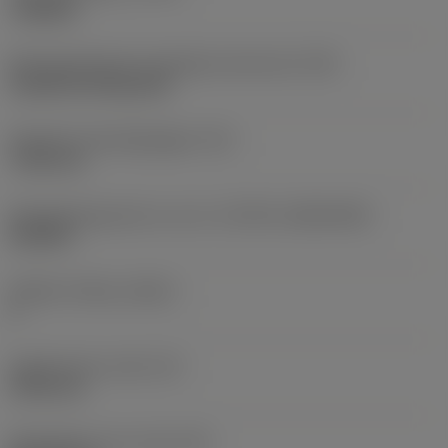
roughing
Montagestijlcode wisselplaat (metrisch)
(IFS)
Cylindrical fixing hole
Diameter bevestigingsgat
(D1)
7,925 mm
Wisselplaatgrootte en vorm
(CUTINT_SIZESHAPE)
CN1906
Snijkant telling
(CEDC)
2
Ingeschreven cirkel
(IC)
19,05 mm
Wisselplaat vorm code
(SC)