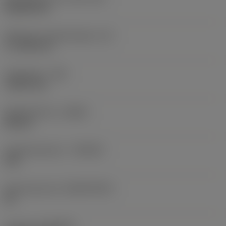
Rhombic 80
Effectieve snijkantlengte
(LE)
17,7439 mm
Hoekradius
(RE)
1,5875 mm
Spoedrichting
(HAND)
Neutral
Hardmetaalsoort
(GRADE)
235
Basismateriaal
(SUBSTRATE)
HC