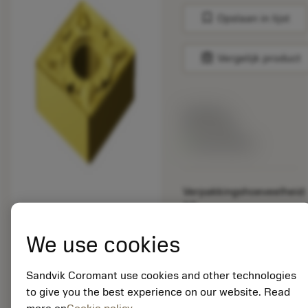
bookmark
Opslaan in lijst
balance
Vergelijk product
Lijstprijs:
33.70 EUR
Beschikbaar
Verpakkingshoeveelheid:
10
ISO: CNMG 09 03 08-
MM 2025
We use cookies
Materiaal-ID:
5725824
Sandvik Coromant use cookies and other technologies
EAN: 10621144
to give you the best experience on our website. Read
ANSI: CNMM 644-HR