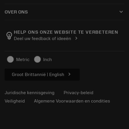
Hoe te kopen
Handleidingen en tutorials
Tailor Made
keyboard_arrow_down
OVER ONS
Bestelling
Rekenmachines en apps
Over Sandvik Coromant
Retour
Catalogi en handboeken
Manufacturing wellness
Volg uw bestelling
HELP ONS ONZE WEBSITE TE VERBETEREN
emoji_objects
chevron_right
Deel uw feedback of ideeën
Loopbaan
Vraag een offerte aan
Duurzaam ondernemen
Artikelen
Metric
Inch
Voor de pers
chevron_right
Groot Brittannië | English
Juridische kennisgeving
Privacy-beleid
Veiligheid
Algemene Voorwaarden en condities