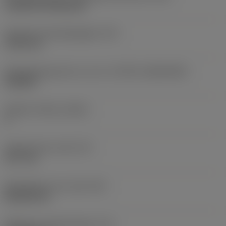
Cylindrical fixing hole
Diameter bevestigingsgat
(D1)
5,156 mm
Wisselplaatgrootte en vorm
(CUTINT_SIZESHAPE)
CN1204
Snijkant telling
(CEDC)
4
Ingeschreven cirkel
(IC)
12,7 mm
Wisselplaat vorm code
(SC)
Rhombic 80
Effectieve snijkantlengte
(LE)