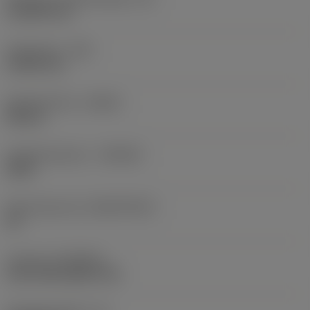
12,4959 mm
Hoekradius
(RE)
0,3969 mm
Spoedrichting
(HAND)
Neutral
Hardmetaalsoort
(GRADE)
S205
Basismateriaal
(SUBSTRATE)
HC
Coating
(COATING)
CVD TiCN+Al2O3+TiN