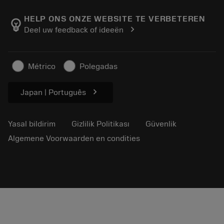
Sandvik Coromant hakkında
Geri dön
Kataloglar ve el kitapları
Manufacturing Wellness
Siparişinizi takip edin
HELP ONS ONZE WEBSITE TE VERBETEREN
emoji_objects
chevron_right
Deel uw feedback of ideeën
Kariyer
Fiyat teklifi oluşturun
Sürdürülebilir iş modeli
Makaleler
Métrico
Polegadas
Basın için
chevron_right
Japan | Português
Yasal bildirim
Gizlilik Politikası
Güvenlik
Algemene Voorwaarden en condities