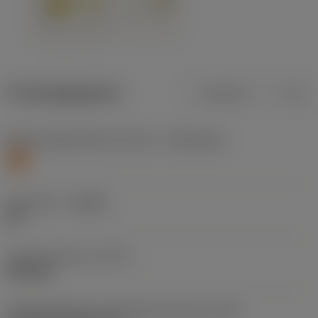
Productgegevens
Metrisch
Inch
Materiaalklassificatie niveau 1
(TMC1ISO)
S
Geometrie
(CBMD)
MF
Type bewerking
(CTPT)
finishing
Montagestijlcode wisselplaat (metrisch)
(IFS)