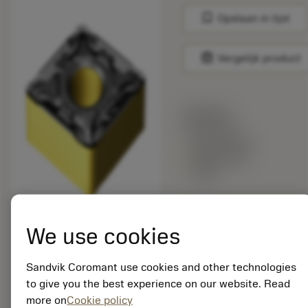
bookmark
Opslaan in lijst
balance
Vergelijk product
Lijstprijs:
18.10 EUR
Beschikbaar
binnen een
week
Verpakkingshoeveelheid:
We use cookies
10
ISO: CNMG 12 04 04-
MF S205
Sandvik Coromant use cookies and other technologies
Materiaal-ID:
to give you the best experience on our website. Read
8003528
more on
Cookie policy