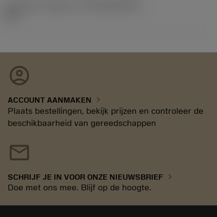
Introductie vrijgave id
(RELEASEPACK)
21.2
account_circle
chevron_right
ACCOUNT AANMAKEN
Plaats bestellingen, bekijk prijzen en controleer de
beschikbaarheid van gereedschappen
mail
chevron_right
SCHRIJF JE IN VOOR ONZE NIEUWSBRIEF
Doe met ons mee. Blijf op de hoogte.