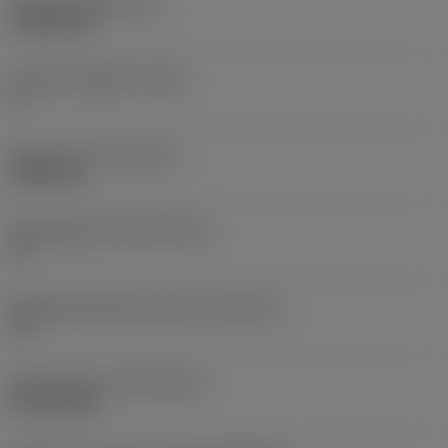
Wisselplaatdikte
(S)
4,7625 mm
Hoofd vrijloophoek
(AN)
0 °
Gewicht van item
(WT)
0,0092 kg
Wisselplaatzitting
(SSC_M)
12
Wisselplaatzitting code inch
(SSC_N)
1/2
Release date
(ValFrom20)
06-05-2021