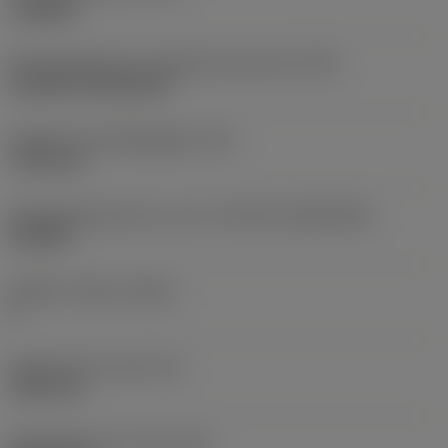
roughing
Montagestijlcode wisselplaat (metrisch)
(IFS)
Cylindrical fixing hole
Diameter bevestigingsgat
(D1)
7,925 mm
Wisselplaatgrootte en vorm
(CUTINT_SIZESHAPE)
CN1906
Snijkant telling
(CEDC)
2
Ingeschreven cirkel
(IC)
19,05 mm
Wisselplaat vorm code
(SC)