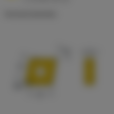
c
Technische illustraties