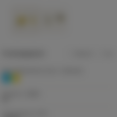
Productgegevens
Metrisch
Inch
Materiaalklassificatie niveau 1
(TMC1ISO)
P
M
Geometrie
(CBMD)
HR
Type bewerking
(CTPT)