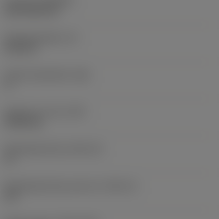
Coating
(COATING)
CVD TiCN+TiN
Wisselplaatdikte
(S)
6,35 mm
Hoofd vrijloophoek
(AN)
0 °
Gewicht van item
(WT)
0,0262 kg
Wisselplaatzitting
(SSC_M)
19
Wisselplaatzitting code inch
(SSC_N)
3/4