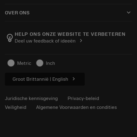
Hoe te kopen
Handleidingen en tutorials
Tailor Made
keyboard_arrow_down
OVER ONS
Bestelling
Rekenmachines en apps
Over Sandvik Coromant
Retour
Catalogi en handboeken
Manufacturing wellness
Volg uw bestelling
HELP ONS ONZE WEBSITE TE VERBETEREN
emoji_objects
chevron_right
Deel uw feedback of ideeën
Loopbaan
Vraag een offerte aan
Duurzaam ondernemen
Artikelen
Metric
Inch
Voor de pers
chevron_right
Groot Brittannië | English
Juridische kennisgeving
Privacy-beleid
Veiligheid
Algemene Voorwaarden en condities