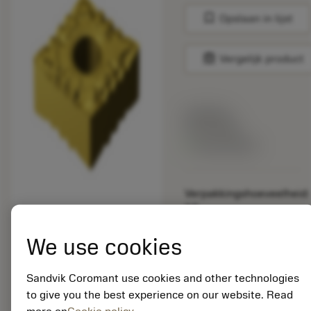
bookmark
Opslaan in lijst
balance
Vergelijk product
Lijstprijs:
33.70 EUR
Beschikbaar
Verpakkingshoeveelheid:
10
ISO: CNMG 12 04 04-
PF 1625
We use cookies
Materiaal-ID:
5725824
Sandvik Coromant use cookies and other technologies
EAN: 10621144
to give you the best experience on our website. Read
ANSI: CNMM 644-HR