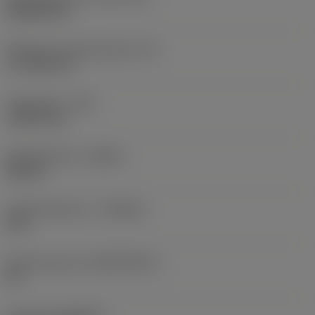
Rhombic 80
Effectieve snijkantlengte
(LE)
17,7439 mm
Hoekradius
(RE)
1,5875 mm
Spoedrichting
(HAND)
Neutral
Hardmetaalsoort
(GRADE)
235
Basismateriaal
(SUBSTRATE)
HC