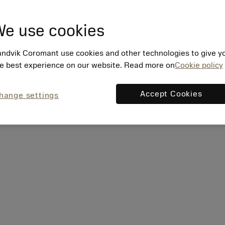
e use cookies
ndvik Coromant use cookies and other technologies to give y
e best experience on our website. Read more on
Cookie policy
Accept Cookies
hange settings