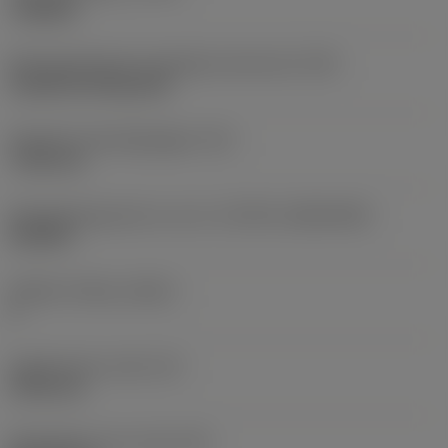
roughing
Montagestijlcode wisselplaat (metrisch)
(IFS)
Cylindrical fixing hole
Diameter bevestigingsgat
(D1)
7,925 mm
Wisselplaatgrootte en vorm
(CUTINT_SIZESHAPE)
CN1906
Snijkant telling
(CEDC)
2
Ingeschreven cirkel
(IC)
19,05 mm
Wisselplaat vorm code
(SC)