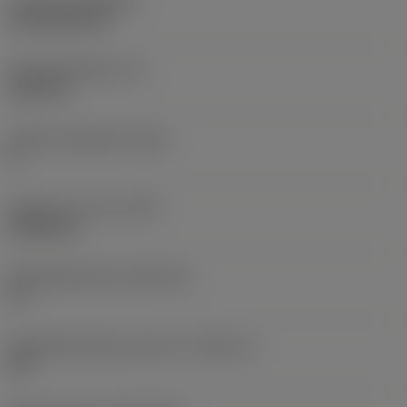
Coating
(COATING)
CVD TiCN+TiN
Wisselplaatdikte
(S)
6,35 mm
Hoofd vrijloophoek
(AN)
0 °
Gewicht van item
(WT)
0,0262 kg
Wisselplaatzitting
(SSC_M)
19
Wisselplaatzitting code inch
(SSC_N)
3/4