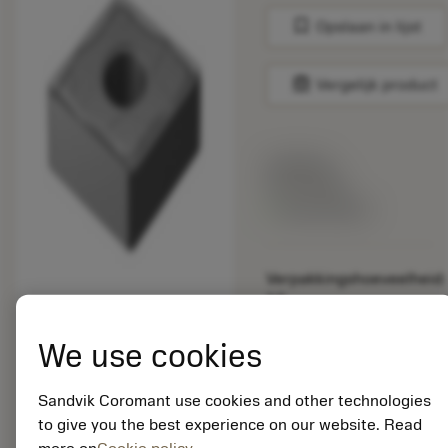
bookmark
Opslaan in lijst
balance
Vergelijk product
Lijstprijs:
33.70 EUR
Beschikbaar
Verpakkingshoeveelheid:
10
ISO: CNMG 12 04 04-
SMC 1210
We use cookies
Materiaal-ID:
5725824
Sandvik Coromant use cookies and other technologies
EAN: 10621144
to give you the best experience on our website. Read
ANSI: CNMM 644-HR