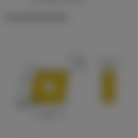
c
Technische illustraties