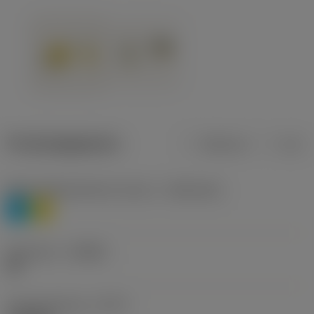
Productgegevens
Metrisch
Inch
Materiaalklassificatie niveau 1
(TMC1ISO)
P
M
Geometrie
(CBMD)
HR
Type bewerking
(CTPT)