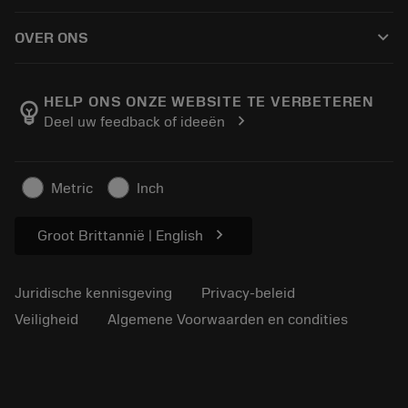
Hoe te kopen
Handleidingen en tutorials
Tailor Made
keyboard_arrow_down
OVER ONS
Bestelling
Rekenmachines en apps
Over Sandvik Coromant
Retour
Catalogi en handboeken
Manufacturing wellness
Volg uw bestelling
HELP ONS ONZE WEBSITE TE VERBETEREN
emoji_objects
chevron_right
Deel uw feedback of ideeën
Loopbaan
Vraag een offerte aan
Duurzaam ondernemen
Artikelen
Metric
Inch
Voor de pers
chevron_right
Groot Brittannië | English
Juridische kennisgeving
Privacy-beleid
Veiligheid
Algemene Voorwaarden en condities