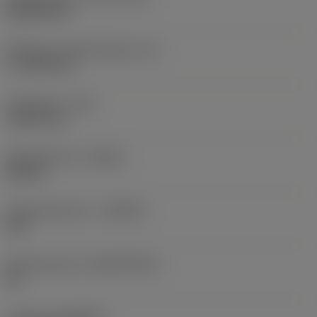
Rhombic 80
Effectieve snijkantlengte
(LE)
17,7439 mm
Hoekradius
(RE)
1,5875 mm
Spoedrichting
(HAND)
Neutral
Hardmetaalsoort
(GRADE)
235
Basismateriaal
(SUBSTRATE)
HC