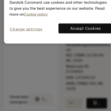
Sandvik Coromant use cookies and other technologies
snijsnelheid.
to give you the best experience on our website. Read
more on
Cookie policy
Lijstprijs:
17.60 EUR
Beschikbaar
Accept Cookies
Change settings
Verpakkingshoeveelheid:
10
ISO: CNMG 12 04 04-
WL 1525
Materiaal-ID:
5724055
EAN: 12158112
ANSI: CNMG 431-WL
1525
Generieke
deployed_code
Toon 3D model
remove
add
weergave
shopping_cart
Voeg t