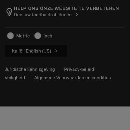
Catalogi en handboeken
Manufacturing wellness
Volg uw bestelling
HELP ONS ONZE WEBSITE TE VERBETEREN
emoji_objects
chevron_right
Deel uw feedback of ideeën
Loopbaan
Vraag een offerte aan
Duurzaam ondernemen
Artikelen
Metric
Inch
Voor de pers
chevron_right
Italië | English (US)
Juridische kennisgeving
Privacy-beleid
Veiligheid
Algemene Voorwaarden en condities