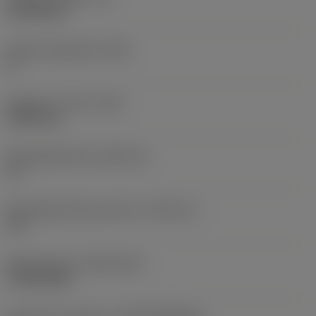
4,7625 mm
Hoofd vrijloophoek
(AN)
0 °
Gewicht van item
(WT)
0,0041 kg
Wisselplaatzitting
(SSC_M)
12
Wisselplaatzitting code inch
(SSC_N)
1/2
Release date
(ValFrom20)
14-08-2006