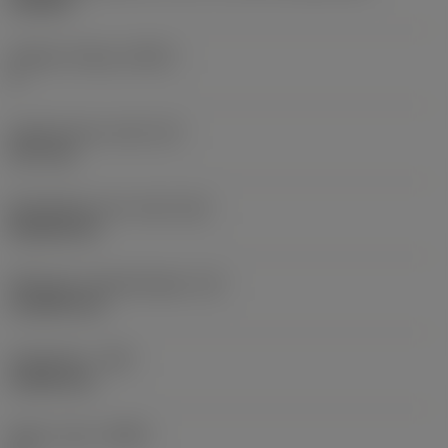
CN1204
Snijkant telling
(CEDC)
4
Ingeschreven cirkel
(IC)
12,7 mm
Wisselplaat vorm code
(SC)
Rhombic 80
Effectieve snijkantlengte
(LE)
12,4959 mm
Hoekradius
(RE)
0,3969 mm
Wiper-insert
(WEP)