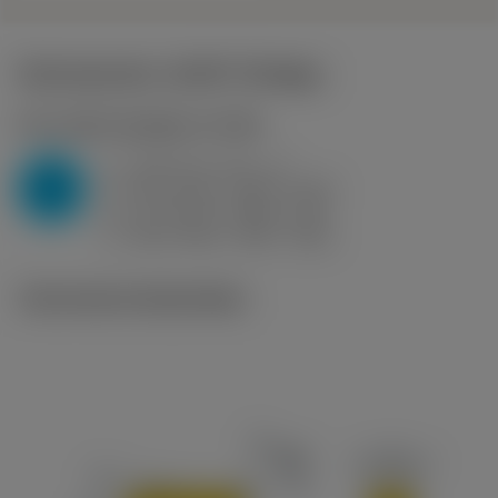
Startwaarden
(KAPR
95 deg
)
P2.1.Z.AN
,
Hardheid: 175 HB
a
0.25 mm (0.1 - 1)
p
P
f
0.22 mm/r (0.05 - 0.32)
n
h
0.2 mm/r (0.05 - 0.3)
ex
v
260 m/min (390 - 220)
c
Technische illustraties