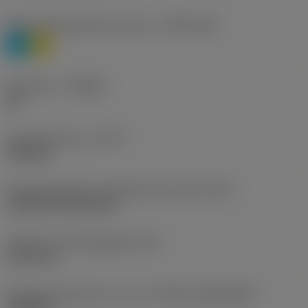
Materiaalklassificatie niveau 1
(TMC1ISO)
P
M
Geometrie
(CBMD)
WL
Type bewerking
(CTPT)
finishing
Montagestijlcode wisselplaat (metrisch)
(IFS)
Cylindrical fixing hole
Diameter bevestigingsgat
(D1)
5,156 mm
Wisselplaatgrootte en vorm
(CUTINT_SIZESHAPE)