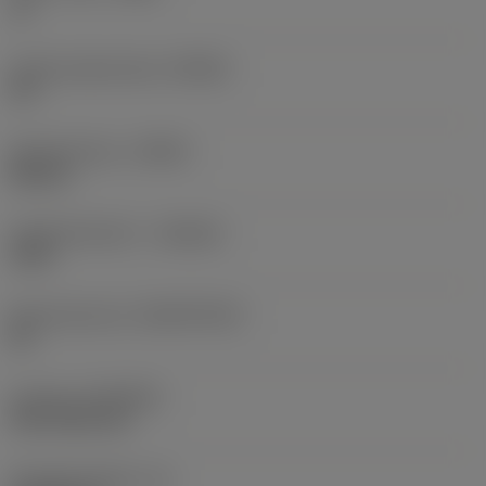
Ja
Hoofd snijkanthoek
(KRINS)
95 °
Spoedrichting
(HAND)
Neutral
Hardmetaalsoort
(GRADE)
1525
Basismateriaal
(SUBSTRATE)
HC
Coating
(COATING)
PVD TiCN+TiN
Wisselplaatdikte
(S)