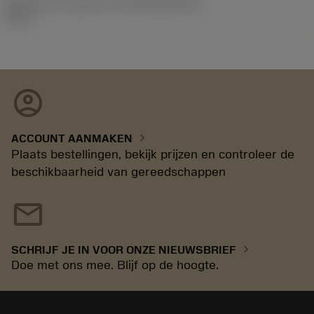
Introductie vrijgave id
(RELEASEPACK)
06.2
account_circle
chevron_right
ACCOUNT AANMAKEN
Plaats bestellingen, bekijk prijzen en controleer de
beschikbaarheid van gereedschappen
mail
chevron_right
SCHRIJF JE IN VOOR ONZE NIEUWSBRIEF
Doe met ons mee. Blijf op de hoogte.