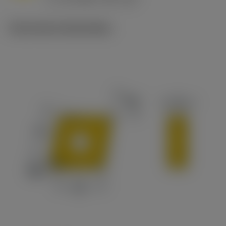
c
Technische illustraties