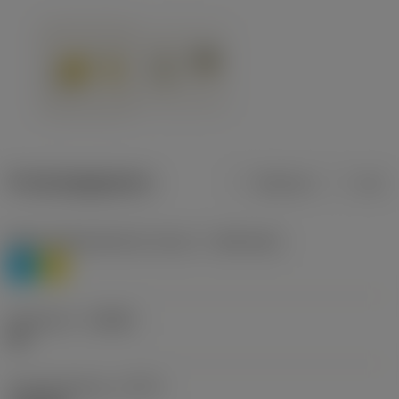
Productgegevens
Metrisch
Inch
Materiaalklassificatie niveau 1
(TMC1ISO)
P
M
Geometrie
(CBMD)
HR
Type bewerking
(CTPT)