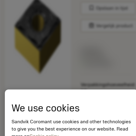
bookmark
Opslaan in lijst
balance
Vergelijk product
Lijstprijs:
33.70 EUR
Beschikbaar
Verpakkingshoeveelheid:
10
ISO: CNMG 12 04 04-
WL 4415
We use cookies
Materiaal-ID:
5725824
Sandvik Coromant use cookies and other technologies
EAN: 10621144
to give you the best experience on our website. Read
ANSI: CNMM 644-HR