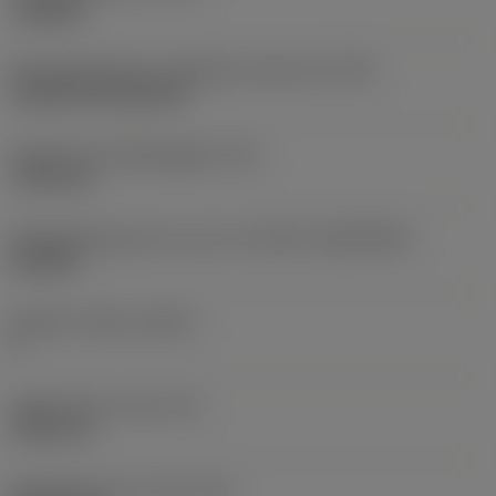
roughing
Montagestijlcode wisselplaat (metrisch)
(IFS)
Cylindrical fixing hole
Diameter bevestigingsgat
(D1)
7,925 mm
Wisselplaatgrootte en vorm
(CUTINT_SIZESHAPE)
CN1906
Snijkant telling
(CEDC)
2
Ingeschreven cirkel
(IC)
19,05 mm
Wisselplaat vorm code
(SC)