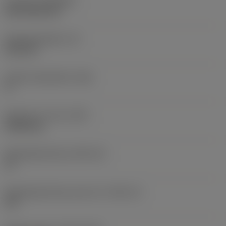
Coating
(COATING)
CVD TiCN+TiN
Wisselplaatdikte
(S)
6,35 mm
Hoofd vrijloophoek
(AN)
0 °
Gewicht van item
(WT)
0,0262 kg
Wisselplaatzitting
(SSC_M)
19
Wisselplaatzitting code inch
(SSC_N)
3/4