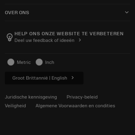
Hoe te kopen
Handleidingen en tutorials
Tailor Made
keyboard_arrow_down
OVER ONS
Bestelling
Rekenmachines en apps
Over Sandvik Coromant
Retour
Catalogi en handboeken
Manufacturing wellness
Volg uw bestelling
HELP ONS ONZE WEBSITE TE VERBETEREN
emoji_objects
chevron_right
Deel uw feedback of ideeën
Loopbaan
Vraag een offerte aan
Duurzaam ondernemen
Artikelen
Metric
Inch
Voor de pers
chevron_right
Groot Brittannië | English
Juridische kennisgeving
Privacy-beleid
Veiligheid
Algemene Voorwaarden en condities