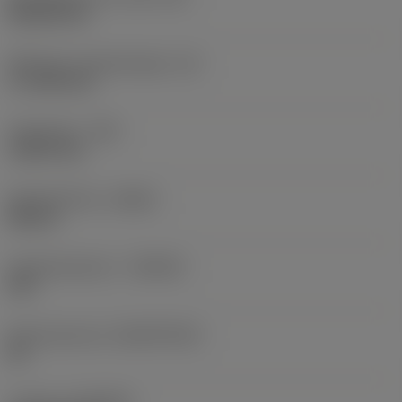
Rhombic 80
Effectieve snijkantlengte
(LE)
17,7439 mm
Hoekradius
(RE)
1,5875 mm
Spoedrichting
(HAND)
Neutral
Hardmetaalsoort
(GRADE)
235
Basismateriaal
(SUBSTRATE)
HC