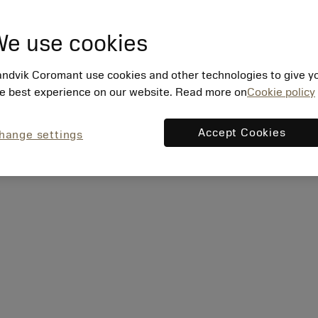
e use cookies
ndvik Coromant use cookies and other technologies to give y
e best experience on our website. Read more on
Cookie policy
Accept Cookies
hange settings