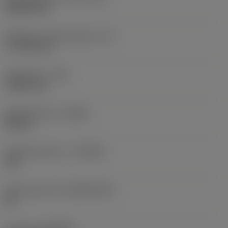
Rhombic 80
Effectieve snijkantlengte
(LE)
17,7439 mm
Hoekradius
(RE)
1,5875 mm
Spoedrichting
(HAND)
Neutral
Hardmetaalsoort
(GRADE)
235
Basismateriaal
(SUBSTRATE)
HC