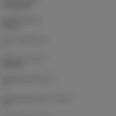
Coating
(COATING)
CVD TiCN+TiN
Wisselplaatdikte
(S)
6,35 mm
Hoofd vrijloophoek
(AN)
0 °
Gewicht van item
(WT)
0,0262 kg
Wisselplaatzitting
(SSC_M)
19
Wisselplaatzitting code inch
(SSC_N)
3/4