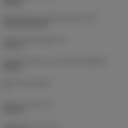
roughing
Montagestijlcode wisselplaat (metrisch)
(IFS)
Cylindrical fixing hole
Diameter bevestigingsgat
(D1)
7,925 mm
Wisselplaatgrootte en vorm
(CUTINT_SIZESHAPE)
CN1906
Snijkant telling
(CEDC)
2
Ingeschreven cirkel
(IC)
19,05 mm
Wisselplaat vorm code
(SC)