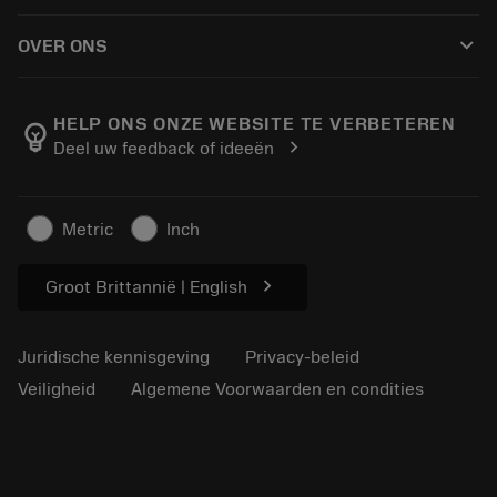
Hoe te kopen
Handleidingen en tutorials
Tailor Made
keyboard_arrow_down
OVER ONS
Bestelling
Rekenmachines en apps
Over Sandvik Coromant
Retour
Catalogi en handboeken
Manufacturing wellness
Volg uw bestelling
HELP ONS ONZE WEBSITE TE VERBETEREN
emoji_objects
chevron_right
Deel uw feedback of ideeën
Loopbaan
Vraag een offerte aan
Duurzaam ondernemen
Artikelen
Metric
Inch
Voor de pers
chevron_right
Groot Brittannië | English
Juridische kennisgeving
Privacy-beleid
Veiligheid
Algemene Voorwaarden en condities