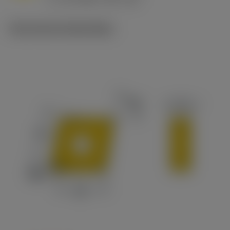
c
Technische illustraties