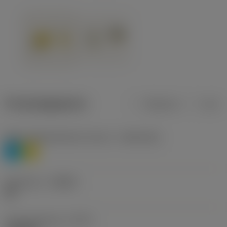
Productgegevens
Metrisch
Inch
Materiaalklassificatie niveau 1
(TMC1ISO)
P
M
Geometrie
(CBMD)
HR
Type bewerking
(CTPT)