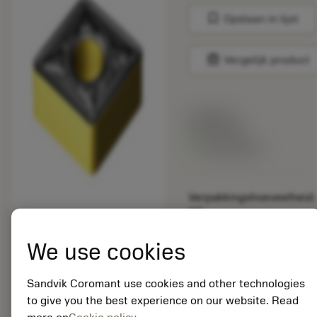
bookmark
Opslaan in lijst
balance
Vergelijk product
Lijstprijs:
33.70 EUR
Beschikbaar
Verpakkingshoeveelheid:
10
ISO: CNMG 12 04 08-
MR 2220
We use cookies
Materiaal-ID:
5725824
Sandvik Coromant use cookies and other technologies
EAN: 10621144
to give you the best experience on our website. Read
ANSI: CNMM 644-HR