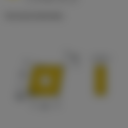
c
Technische illustraties