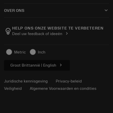
Hoe te kopen
Handleidingen en tutorials
Tailor Made
keyboard_arrow_down
OVER ONS
Bestelling
Rekenmachines en apps
Over Sandvik Coromant
Retour
Catalogi en handboeken
Manufacturing wellness
Volg uw bestelling
HELP ONS ONZE WEBSITE TE VERBETEREN
emoji_objects
chevron_right
Deel uw feedback of ideeën
Loopbaan
Vraag een offerte aan
Duurzaam ondernemen
Artikelen
Metric
Inch
Voor de pers
chevron_right
Groot Brittannië | English
Juridische kennisgeving
Privacy-beleid
Veiligheid
Algemene Voorwaarden en condities