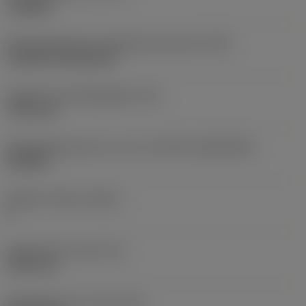
roughing
Montagestijlcode wisselplaat (metrisch)
(IFS)
Cylindrical fixing hole
Diameter bevestigingsgat
(D1)
7,925 mm
Wisselplaatgrootte en vorm
(CUTINT_SIZESHAPE)
CN1906
Snijkant telling
(CEDC)
2
Ingeschreven cirkel
(IC)
19,05 mm
Wisselplaat vorm code
(SC)