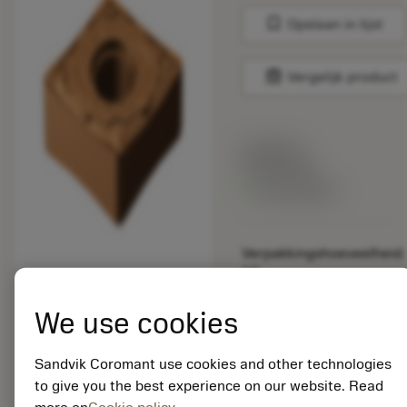
bookmark
Opslaan in lijst
balance
Vergelijk product
Lijstprijs:
33.70 EUR
Beschikbaar
Verpakkingshoeveelheid:
10
ISO: CNMG 12 04 08-
SF 1115
We use cookies
Materiaal-ID:
5725824
Sandvik Coromant use cookies and other technologies
EAN: 10621144
to give you the best experience on our website. Read
ANSI: CNMM 644-HR