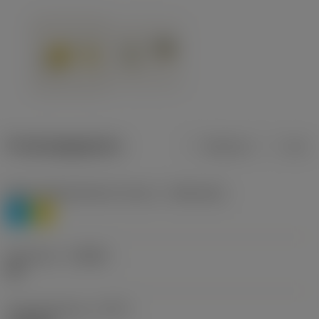
Productgegevens
Metrisch
Inch
Materiaalklassificatie niveau 1
(TMC1ISO)
P
M
Geometrie
(CBMD)
HR
Type bewerking
(CTPT)