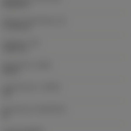
Rhombic 80
Effectieve snijkantlengte
(LE)
17,7439 mm
Hoekradius
(RE)
1,5875 mm
Spoedrichting
(HAND)
Neutral
Hardmetaalsoort
(GRADE)
235
Basismateriaal
(SUBSTRATE)
HC