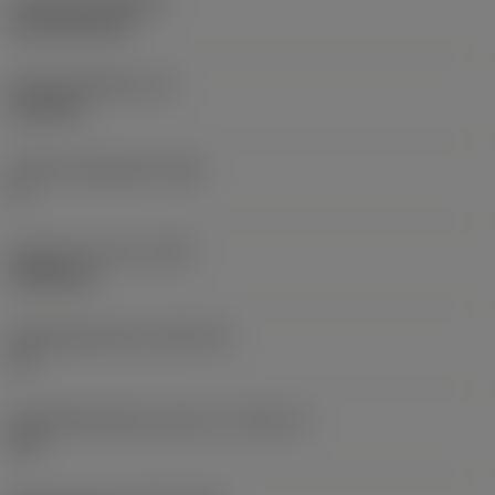
Coating
(COATING)
CVD TiCN+TiN
Wisselplaatdikte
(S)
6,35 mm
Hoofd vrijloophoek
(AN)
0 °
Gewicht van item
(WT)
0,0262 kg
Wisselplaatzitting
(SSC_M)
19
Wisselplaatzitting code inch
(SSC_N)
3/4