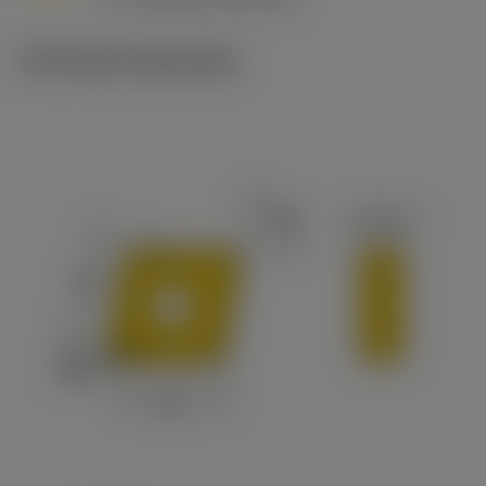
c
Technische illustraties