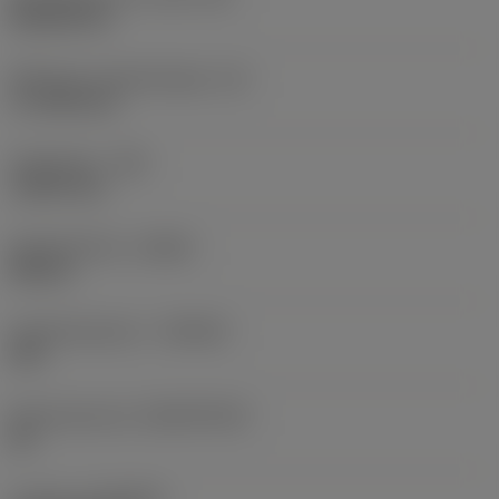
Rhombic 80
Effectieve snijkantlengte
(LE)
17,7439 mm
Hoekradius
(RE)
1,5875 mm
Spoedrichting
(HAND)
Neutral
Hardmetaalsoort
(GRADE)
235
Basismateriaal
(SUBSTRATE)
HC