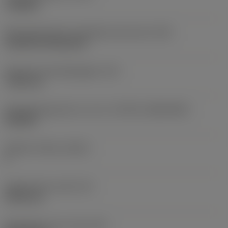
roughing
Montagestijlcode wisselplaat (metrisch)
(IFS)
Cylindrical fixing hole
Diameter bevestigingsgat
(D1)
7,925 mm
Wisselplaatgrootte en vorm
(CUTINT_SIZESHAPE)
CN1906
Snijkant telling
(CEDC)
2
Ingeschreven cirkel
(IC)
19,05 mm
Wisselplaat vorm code
(SC)