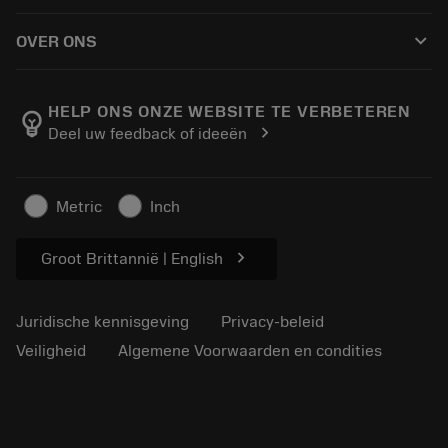
Hoe te kopen
Handleidingen en tutorials
Tailor Made
keyboard_arrow_down
OVER ONS
Bestelling
Rekenmachines en apps
Over Sandvik Coromant
Retour
Catalogi en handboeken
Manufacturing wellness
Volg uw bestelling
HELP ONS ONZE WEBSITE TE VERBETEREN
emoji_objects
chevron_right
Deel uw feedback of ideeën
Loopbaan
Vraag een offerte aan
Duurzaam ondernemen
Artikelen
Metric
Inch
Voor de pers
chevron_right
Groot Brittannië | English
Juridische kennisgeving
Privacy-beleid
Veiligheid
Algemene Voorwaarden en condities