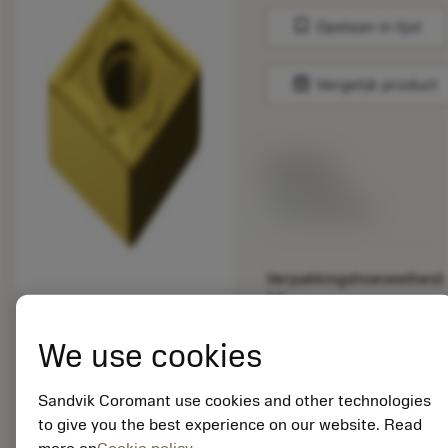
bookmark
Opslaan in lijst
balance
Vergelijk product
Lijstprijs:
33.70 EUR
Beschikbaar
Verpakkingshoeveelheid:
10
ISO: CNMG 12 04 08-
SMR S05F
We use cookies
Materiaal-ID:
5725824
Sandvik Coromant use cookies and other technologies
EAN: 10621144
to give you the best experience on our website. Read
ANSI: CNMM 644-HR