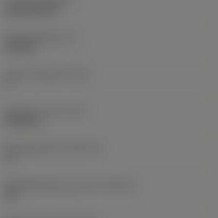
Coating
(COATING)
CVD TiCN+TiN
Wisselplaatdikte
(S)
6,35 mm
Hoofd vrijloophoek
(AN)
0 °
Gewicht van item
(WT)
0,0262 kg
Wisselplaatzitting
(SSC_M)
19
Wisselplaatzitting code inch
(SSC_N)
3/4