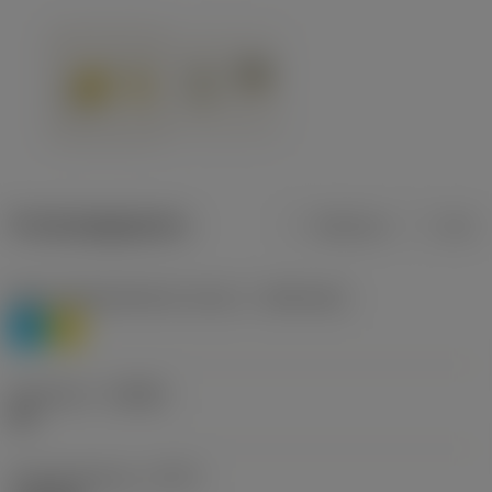
Productgegevens
Metrisch
Inch
Materiaalklassificatie niveau 1
(TMC1ISO)
P
M
Geometrie
(CBMD)
HR
Type bewerking
(CTPT)