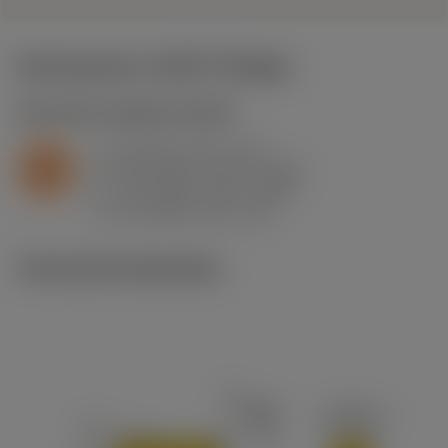
Startwaarden
(KAPR
95 deg
)
S2.0.Z.AG
,
Hardheid: 350 HB
a
0.5 mm (0.2 - 1.5)
p
S
f
0.25 mm/r (0.12 - 0.43)
n
h
0.2 mm/r (0.1 - 0.35)
ex
v
36 m/min (65 - 16)
c
Technische illustraties