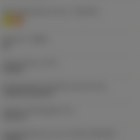
Materiaalklassificatie niveau 1
(TMC1ISO)
M
S
Geometrie
(CBMD)
MF
Type bewerking
(CTPT)
finishing
Montagestijlcode wisselplaat (metrisch)
(IFS)
Cylindrical fixing hole
Diameter bevestigingsgat
(D1)
5,156 mm
Wisselplaatgrootte en vorm
(CUTINT_SIZESHAPE)