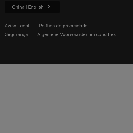
chevron_right
China | English
Aviso Legal
Política de privacidade
Segurança
Algemene Voorwaarden en condities