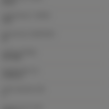
Neutral
Hardmetaalsoort
(GRADE)
1105
Basismateriaal
(SUBSTRATE)
HC
Coating
(COATING)
PVD TiAlN
Wisselplaatdikte
(S)
4,7625 mm
Hoofd vrijloophoek
(AN)
0 °
Gewicht van item
(WT)