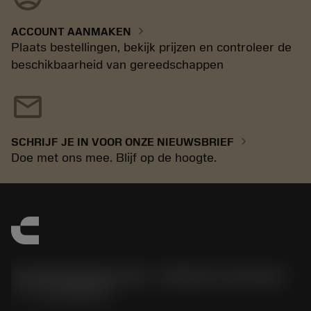
chevron_right
ACCOUNT AANMAKEN
Plaats bestellingen, bekijk prijzen en controleer de
beschikbaarheid van gereedschappen
mail
chevron_right
SCHRIJF JE IN VOOR ONZE NIEUWSBRIEF
Doe met ons mee. Blijf op de hoogte.
Sandvik Benelux B.V. - Division Coromant
phone
+31108080280