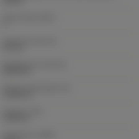
CN1204
Snijkant telling
(CEDC)
4
Ingeschreven cirkel
(IC)
12,7 mm
Wisselplaat vorm code
(SC)
Rhombic 80
Effectieve snijkantlengte
(LE)
11,6959 mm
Hoekradius
(RE)
1,1906 mm
Spoedrichting
(HAND)