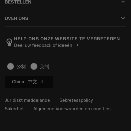
keyboard_arrow_down
BESTELLEN
Distributörer och specialister
Omkonditionering
Så här köper du
Guider och handledningar
Tailor Made
keyboard_arrow_down
OVER ONS
Beställ
Kalkylatorer och appar
Om Sandvik Coromant
Return
Kataloger och handböcker
Tillverkning med välmående
Spåra din beställning
HELP ONS ONZE WEBSITE TE VERBETEREN
emoji_objects
chevron_right
Deel uw feedback of ideeën
Karriär
Skapa en offert
Hållbart företagande
Artiklar
公制
英制
För press
chevron_right
China | 中文
Juridiskt meddelande
Sekretesspolicy
Säkerhet
Algemene Voorwaarden en condities