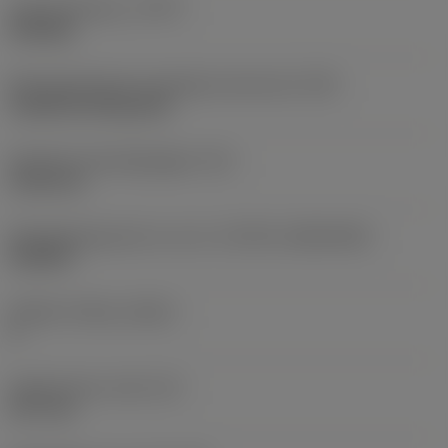
Type bewerking
(CTPT)
finishing
Montagestijlcode wisselplaat (metrisch)
(IFS)
Cylindrical fixing hole
Diameter bevestigingsgat
(D1)
5,156 mm
Wisselplaatgrootte en vorm
(CUTINT_SIZESHAPE)
CN1204
Snijkant telling
(CEDC)
4
Ingeschreven cirkel
(IC)
12,7 mm