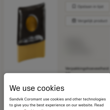
bookmark
Opslaan in lijst
balance
Vergelijk product
Lijstprijs:
17.30 EUR
Beschikbaar
Verpakkingshoeveelheid:
10
ISO: CNMG 12 04 12-
MF 4335
We use cookies
Materiaal-ID:
7080938
Sandvik Coromant use cookies and other technologies
EAN:
to give you the best experience on our website. Read
7323221187651