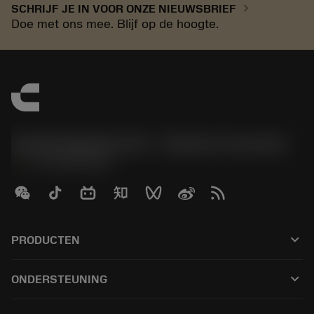
chevron_right
SCHRIJF JE IN VOOR ONZE NIEUWSBRIEF
Doe met ons mee. Blijf op de hoogte.
Sandvik Benelux B.V. - Division Coromant
phone
+31108080280
keyboard_arrow_down
PRODUCTEN
Alla verktyg
keyboard_arrow_down
ONDERSTEUNING
All programvara
Kundservice
Återvinning