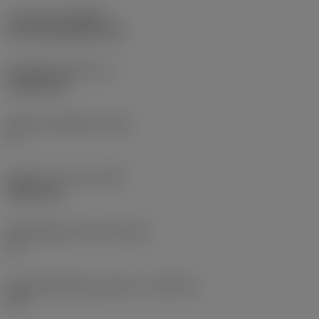
Coating
(COATING)
CVD TiCN+Al2O3+TiN
Wisselplaatdikte
(S)
4,7625 mm
Hoofd vrijloophoek
(AN)
0 °
Gewicht van item
(WT)
0,0017 kg
Wisselplaatzitting
(SSC_M)
12
Wisselplaatzitting code inch
(SSC_N)
1/2