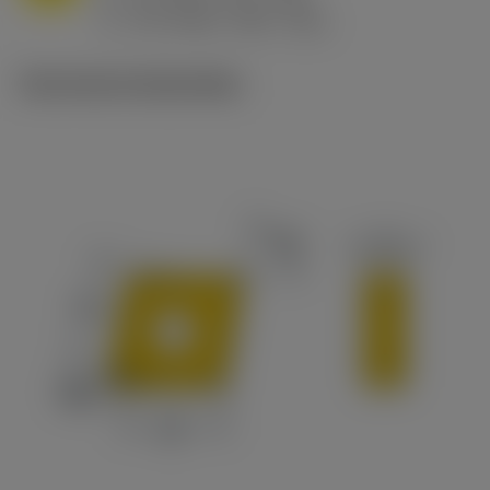
ex
v
170 m/min (190 - 130)
c
Technische illustraties