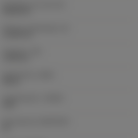
Wisselplaat vorm code
(SC)
Rhombic 80
Effectieve snijkantlengte
(LE)
11,6959 mm
Hoekradius
(RE)
1,1906 mm
Spoedrichting
(HAND)
Neutral
Hardmetaalsoort
(GRADE)
4335
Basismateriaal
(SUBSTRATE)
HC