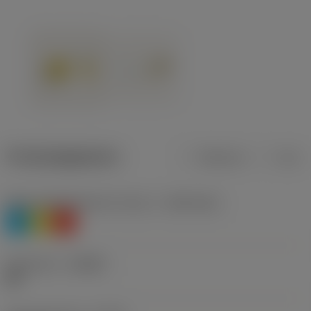
Productgegevens
Metrisch
Inch
Materiaalklassificatie niveau 1
(TMC1ISO)
P
M
K
Geometrie
(CBMD)
MF