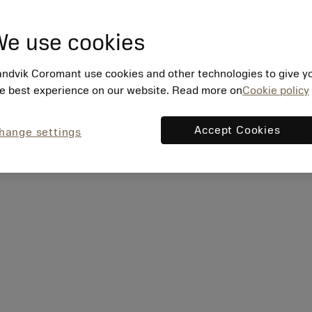
e use cookies
ndvik Coromant use cookies and other technologies to give y
e best experience on our website. Read more on
Cookie policy
Accept Cookies
hange settings