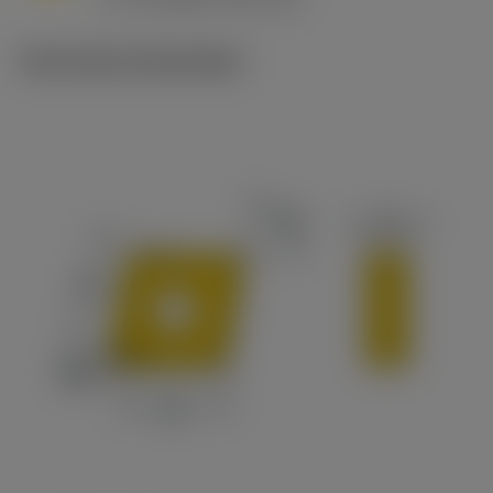
c
Technische illustraties