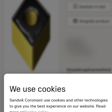
bookmark
Opslaan in lijst
balance
Vergelijk product
Lijstprijs:
33.70 EUR
Beschikbaar
Verpakkingshoeveelheid:
10
ISO: CNMG 16 06 12-
KR 3225
We use cookies
Materiaal-ID:
5725824
Sandvik Coromant use cookies and other technologies
EAN: 10621144
to give you the best experience on our website. Read
ANSI: CNMM 644-HR