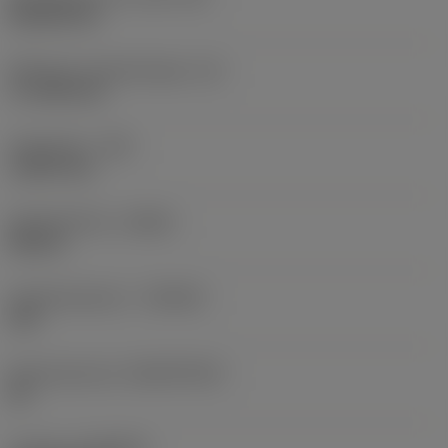
Rhombic 80
Effectieve snijkantlengte
(LE)
17,7439 mm
Hoekradius
(RE)
1,5875 mm
Spoedrichting
(HAND)
Neutral
Hardmetaalsoort
(GRADE)
235
Basismateriaal
(SUBSTRATE)
HC