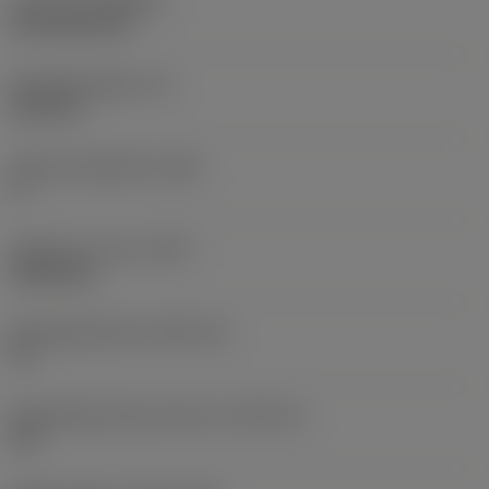
Coating
(COATING)
CVD TiCN+TiN
Wisselplaatdikte
(S)
6,35 mm
Hoofd vrijloophoek
(AN)
0 °
Gewicht van item
(WT)
0,0262 kg
Wisselplaatzitting
(SSC_M)
19
Wisselplaatzitting code inch
(SSC_N)
3/4