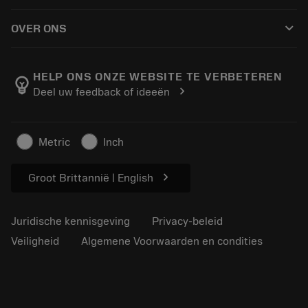
Hoe te kopen
Handleidingen en tutorials
Tailor Made
keyboard_arrow_down
OVER ONS
Bestelling
Rekenmachines en apps
Over Sandvik Coromant
Retour
Catalogi en handboeken
Manufacturing wellness
Volg uw bestelling
HELP ONS ONZE WEBSITE TE VERBETEREN
emoji_objects
chevron_right
Deel uw feedback of ideeën
Loopbaan
Vraag een offerte aan
Duurzaam ondernemen
Artikelen
Metric
Inch
Voor de pers
chevron_right
Groot Brittannië | English
Juridische kennisgeving
Privacy-beleid
Veiligheid
Algemene Voorwaarden en condities