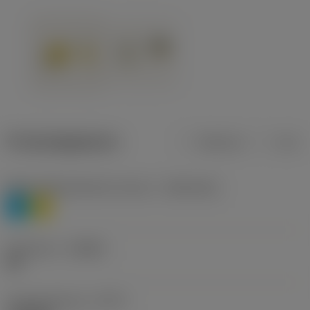
Productgegevens
Metrisch
Inch
Materiaalklassificatie niveau 1
(TMC1ISO)
P
M
Geometrie
(CBMD)
HR
Type bewerking
(CTPT)