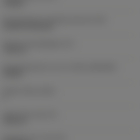
roughing
Montagestijlcode wisselplaat (metrisch)
(IFS)
Cylindrical fixing hole
Diameter bevestigingsgat
(D1)
7,925 mm
Wisselplaatgrootte en vorm
(CUTINT_SIZESHAPE)
CN1906
Snijkant telling
(CEDC)
2
Ingeschreven cirkel
(IC)
19,05 mm
Wisselplaat vorm code
(SC)