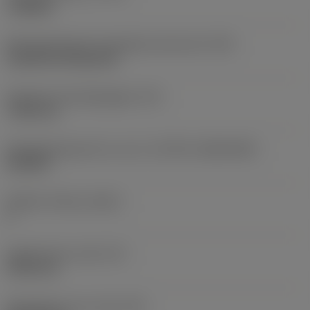
roughing
Montagestijlcode wisselplaat (metrisch)
(IFS)
Cylindrical fixing hole
Diameter bevestigingsgat
(D1)
7,925 mm
Wisselplaatgrootte en vorm
(CUTINT_SIZESHAPE)
CN1906
Snijkant telling
(CEDC)
2
Ingeschreven cirkel
(IC)
19,05 mm
Wisselplaat vorm code
(SC)