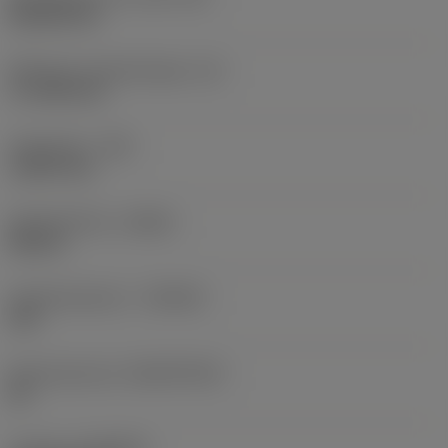
Rhombic 80
Effectieve snijkantlengte
(LE)
17,7439 mm
Hoekradius
(RE)
1,5875 mm
Spoedrichting
(HAND)
Neutral
Hardmetaalsoort
(GRADE)
235
Basismateriaal
(SUBSTRATE)
HC