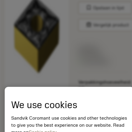
bookmark
Opslaan in lijst
balance
Vergelijk product
Lijstprijs:
33.70 EUR
Beschikbaar
Verpakkingshoeveelheid:
10
ISO: CNMG 16 06 16-
PM 4425
We use cookies
Materiaal-ID:
5725824
Sandvik Coromant use cookies and other technologies
EAN: 10621144
to give you the best experience on our website. Read
ANSI: CNMM 644-HR