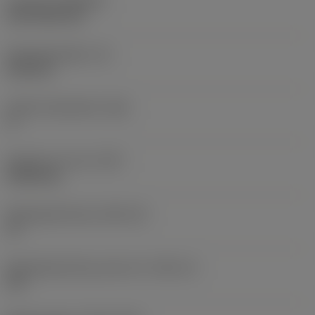
Coating
(COATING)
CVD TiCN+TiN
Wisselplaatdikte
(S)
6,35 mm
Hoofd vrijloophoek
(AN)
0 °
Gewicht van item
(WT)
0,0262 kg
Wisselplaatzitting
(SSC_M)
19
Wisselplaatzitting code inch
(SSC_N)
3/4