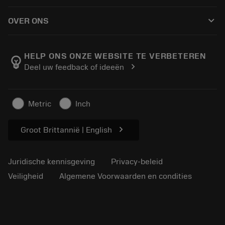
Hoe te kopen
Handleidingen en tutorials
Tailor Made
keyboard_arrow_down
OVER ONS
Bestelling
Rekenmachines en apps
Over Sandvik Coromant
Retour
Catalogi en handboeken
Manufacturing wellness
Volg uw bestelling
HELP ONS ONZE WEBSITE TE VERBETEREN
emoji_objects
chevron_right
Deel uw feedback of ideeën
Loopbaan
Vraag een offerte aan
Duurzaam ondernemen
Artikelen
Metric
Inch
Voor de pers
chevron_right
Groot Brittannië | English
Juridische kennisgeving
Privacy-beleid
Veiligheid
Algemene Voorwaarden en condities