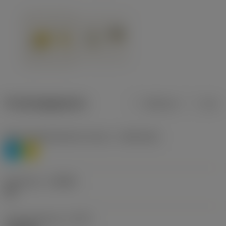
Productgegevens
Metrisch
Inch
Materiaalklassificatie niveau 1
(TMC1ISO)
P
M
Geometrie
(CBMD)
HR
Type bewerking
(CTPT)