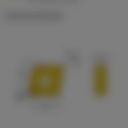
c
Technische illustraties