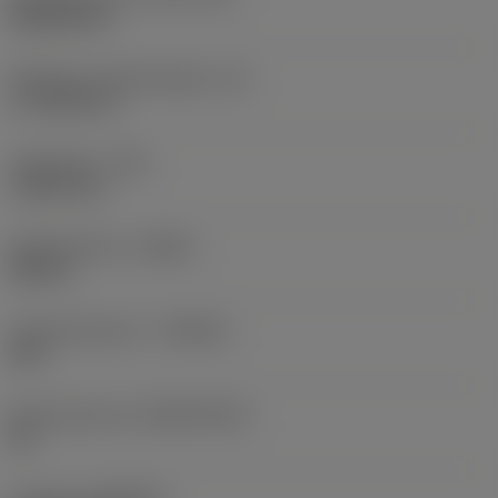
Rhombic 80
Effectieve snijkantlengte
(LE)
17,7439 mm
Hoekradius
(RE)
1,5875 mm
Spoedrichting
(HAND)
Neutral
Hardmetaalsoort
(GRADE)
235
Basismateriaal
(SUBSTRATE)
HC