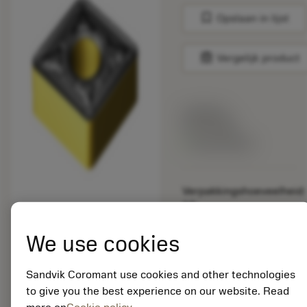
bookmark
Opslaan in lijst
balance
Vergelijk product
Lijstprijs:
33.70 EUR
Beschikbaar
Verpakkingshoeveelheid:
10
ISO: CNMG 16 06 16-
PR 4335
We use cookies
Materiaal-ID:
5725824
Sandvik Coromant use cookies and other technologies
EAN: 10621144
to give you the best experience on our website. Read
ANSI: CNMM 644-HR