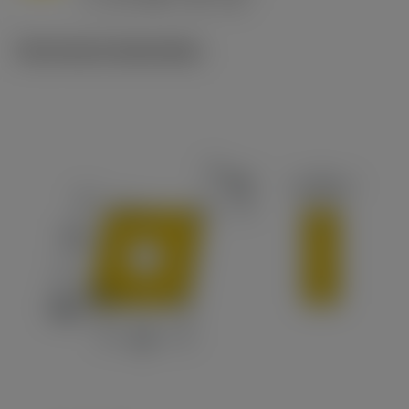
c
Technische illustraties