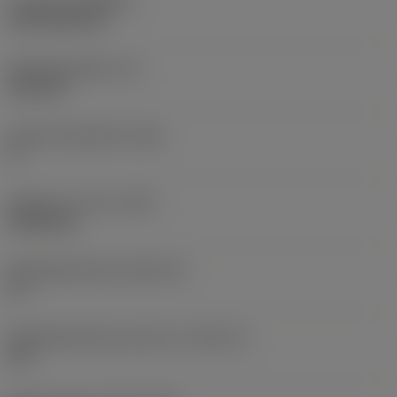
Coating
(COATING)
CVD TiCN+TiN
Wisselplaatdikte
(S)
6,35 mm
Hoofd vrijloophoek
(AN)
0 °
Gewicht van item
(WT)
0,0262 kg
Wisselplaatzitting
(SSC_M)
19
Wisselplaatzitting code inch
(SSC_N)
3/4