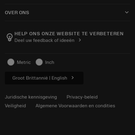
Hoe te kopen
Handleidingen en tutorials
Tailor Made
keyboard_arrow_down
OVER ONS
Bestelling
Rekenmachines en apps
Over Sandvik Coromant
Retour
Catalogi en handboeken
Manufacturing wellness
Volg uw bestelling
HELP ONS ONZE WEBSITE TE VERBETEREN
emoji_objects
chevron_right
Deel uw feedback of ideeën
Loopbaan
Vraag een offerte aan
Duurzaam ondernemen
Artikelen
Metric
Inch
Voor de pers
chevron_right
Groot Brittannië | English
Juridische kennisgeving
Privacy-beleid
Veiligheid
Algemene Voorwaarden en condities