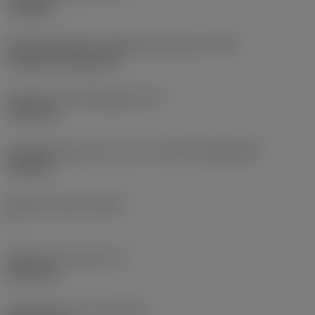
roughing
Montagestijlcode wisselplaat (metrisch)
(IFS)
Cylindrical fixing hole
Diameter bevestigingsgat
(D1)
7,925 mm
Wisselplaatgrootte en vorm
(CUTINT_SIZESHAPE)
CN1906
Snijkant telling
(CEDC)
2
Ingeschreven cirkel
(IC)
19,05 mm
Wisselplaat vorm code
(SC)