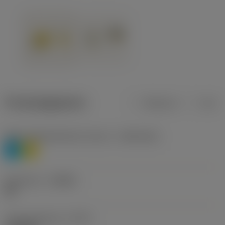
Productgegevens
Metrisch
Inch
Materiaalklassificatie niveau 1
(TMC1ISO)
P
M
Geometrie
(CBMD)
HR
Type bewerking
(CTPT)