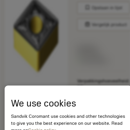
bookmark
Opslaan in lijst
balance
Vergelijk product
Lijstprijs:
33.70 EUR
Beschikbaar
Verpakkingshoeveelheid:
10
ISO: CNMG 19 06 08-
PR 4335
We use cookies
Materiaal-ID:
5725824
Sandvik Coromant use cookies and other technologies
EAN: 10621144
to give you the best experience on our website. Read
ANSI: CNMM 644-HR