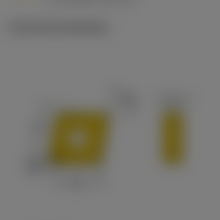
c
Technische illustraties