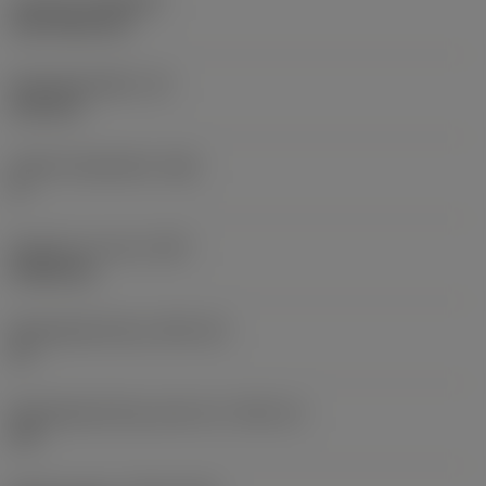
Coating
(COATING)
CVD TiCN+TiN
Wisselplaatdikte
(S)
6,35 mm
Hoofd vrijloophoek
(AN)
0 °
Gewicht van item
(WT)
0,0262 kg
Wisselplaatzitting
(SSC_M)
19
Wisselplaatzitting code inch
(SSC_N)
3/4