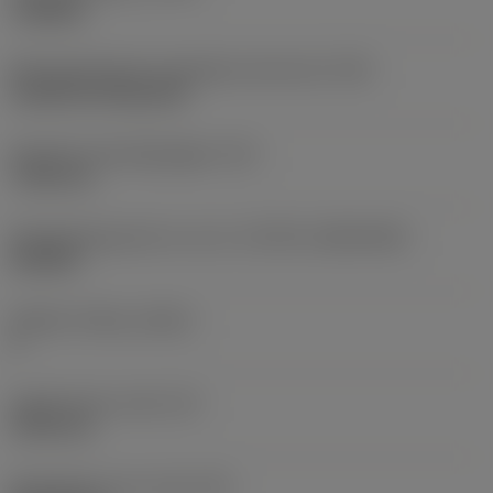
roughing
Montagestijlcode wisselplaat (metrisch)
(IFS)
Cylindrical fixing hole
Diameter bevestigingsgat
(D1)
7,925 mm
Wisselplaatgrootte en vorm
(CUTINT_SIZESHAPE)
CN1906
Snijkant telling
(CEDC)
2
Ingeschreven cirkel
(IC)
19,05 mm
Wisselplaat vorm code
(SC)