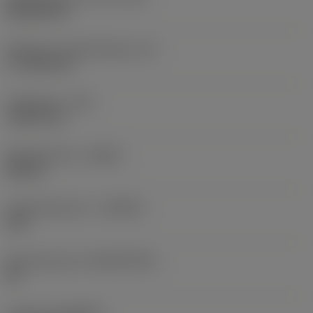
Rhombic 80
Effectieve snijkantlengte
(LE)
17,7439 mm
Hoekradius
(RE)
1,5875 mm
Spoedrichting
(HAND)
Neutral
Hardmetaalsoort
(GRADE)
235
Basismateriaal
(SUBSTRATE)
HC