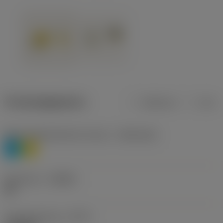
Productgegevens
Metrisch
Inch
Materiaalklassificatie niveau 1
(TMC1ISO)
P
M
Geometrie
(CBMD)
HR
Type bewerking
(CTPT)