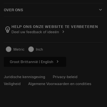
Hoe te kopen
Handleidingen en tutorials
Tailor Made
keyboard_arrow_down
OVER ONS
Bestelling
Rekenmachines en apps
Over Sandvik Coromant
Retour
Catalogi en handboeken
Manufacturing wellness
Volg uw bestelling
HELP ONS ONZE WEBSITE TE VERBETEREN
emoji_objects
chevron_right
Deel uw feedback of ideeën
Loopbaan
Vraag een offerte aan
Duurzaam ondernemen
Artikelen
Metric
Inch
Voor de pers
chevron_right
Groot Brittannië | English
Juridische kennisgeving
Privacy-beleid
Veiligheid
Algemene Voorwaarden en condities