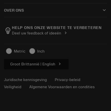
Hoe te kopen
Handleidingen en tutorials
Tailor Made
keyboard_arrow_down
OVER ONS
Bestelling
Rekenmachines en apps
Over Sandvik Coromant
Retour
Catalogi en handboeken
Manufacturing wellness
Volg uw bestelling
HELP ONS ONZE WEBSITE TE VERBETEREN
emoji_objects
chevron_right
Deel uw feedback of ideeën
Loopbaan
Vraag een offerte aan
Duurzaam ondernemen
Artikelen
Metric
Inch
Voor de pers
chevron_right
Groot Brittannië | English
Juridische kennisgeving
Privacy-beleid
Veiligheid
Algemene Voorwaarden en condities