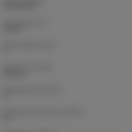
Coating
(COATING)
CVD TiCN+TiN
Wisselplaatdikte
(S)
6,35 mm
Hoofd vrijloophoek
(AN)
0 °
Gewicht van item
(WT)
0,0262 kg
Wisselplaatzitting
(SSC_M)
19
Wisselplaatzitting code inch
(SSC_N)
3/4