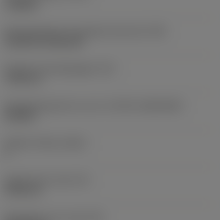
roughing
Montagestijlcode wisselplaat (metrisch)
(IFS)
Cylindrical fixing hole
Diameter bevestigingsgat
(D1)
7,925 mm
Wisselplaatgrootte en vorm
(CUTINT_SIZESHAPE)
CN1906
Snijkant telling
(CEDC)
2
Ingeschreven cirkel
(IC)
19,05 mm
Wisselplaat vorm code
(SC)