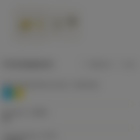
Productgegevens
Metrisch
Inch
Materiaalklassificatie niveau 1
(TMC1ISO)
P
M
Geometrie
(CBMD)
HR
Type bewerking
(CTPT)