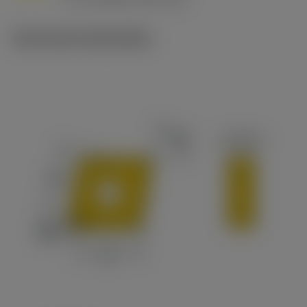
c
Technische illustraties