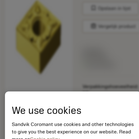
bookmark
Opslaan in lijst
balance
Vergelijk product
Lijstprijs:
33.70 EUR
Beschikbaar
Verpakkingshoeveelheid:
10
ISO: CNMG 19 06 12-
MM 2015
We use cookies
Materiaal-ID:
5725824
Sandvik Coromant use cookies and other technologies
EAN: 10621144
to give you the best experience on our website. Read
ANSI: CNMM 644-HR