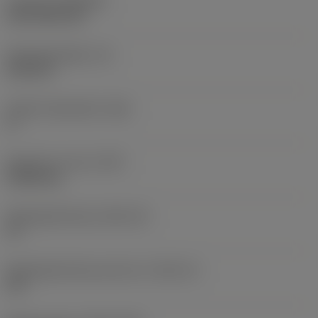
Coating
(COATING)
CVD TiCN+TiN
Wisselplaatdikte
(S)
6,35 mm
Hoofd vrijloophoek
(AN)
0 °
Gewicht van item
(WT)
0,0262 kg
Wisselplaatzitting
(SSC_M)
19
Wisselplaatzitting code inch
(SSC_N)
3/4