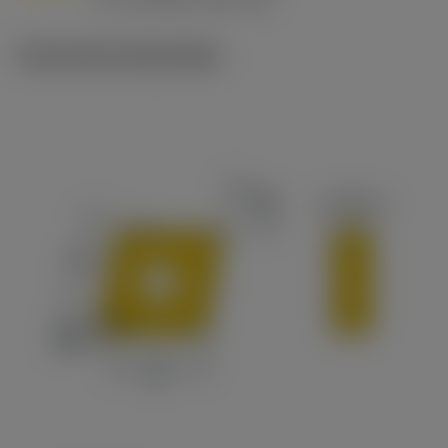
c
Technische illustraties