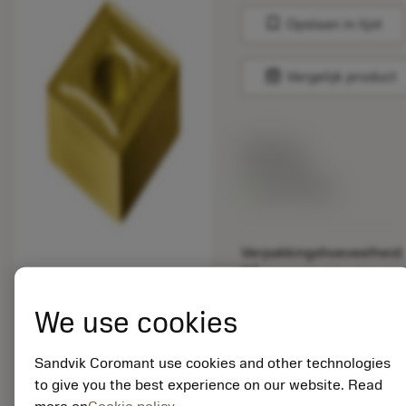
bookmark
Opslaan in lijst
balance
Vergelijk product
Lijstprijs:
33.70 EUR
Beschikbaar
Verpakkingshoeveelheid:
10
ISO: CNMG 19 06 12-
MR 235
We use cookies
Materiaal-ID:
5725824
Sandvik Coromant use cookies and other technologies
EAN: 10621144
to give you the best experience on our website. Read
ANSI: CNMM 644-HR