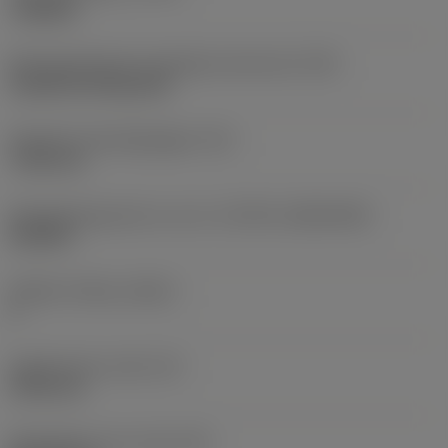
roughing
Montagestijlcode wisselplaat (metrisch)
(IFS)
Cylindrical fixing hole
Diameter bevestigingsgat
(D1)
7,925 mm
Wisselplaatgrootte en vorm
(CUTINT_SIZESHAPE)
CN1906
Snijkant telling
(CEDC)
2
Ingeschreven cirkel
(IC)
19,05 mm
Wisselplaat vorm code
(SC)