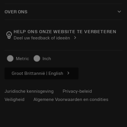
Hoe te kopen
Handleidingen en tutorials
Tailor Made
keyboard_arrow_down
OVER ONS
Bestelling
Rekenmachines en apps
Over Sandvik Coromant
Retour
Catalogi en handboeken
Manufacturing wellness
Volg uw bestelling
HELP ONS ONZE WEBSITE TE VERBETEREN
emoji_objects
chevron_right
Deel uw feedback of ideeën
Loopbaan
Vraag een offerte aan
Duurzaam ondernemen
Artikelen
Metric
Inch
Voor de pers
chevron_right
Groot Brittannië | English
Juridische kennisgeving
Privacy-beleid
Veiligheid
Algemene Voorwaarden en condities