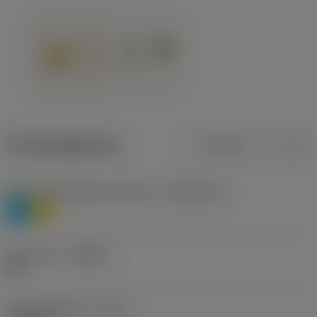
Productgegevens
Metrisch
Inch
Materiaalklassificatie niveau 1
(TMC1ISO)
P
M
Geometrie
(CBMD)
HR
Type bewerking
(CTPT)