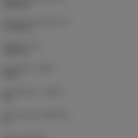
Rhombic 80
Effectieve snijkantlengte
(LE)
17,7439 mm
Hoekradius
(RE)
1,5875 mm
Spoedrichting
(HAND)
Neutral
Hardmetaalsoort
(GRADE)
235
Basismateriaal
(SUBSTRATE)
HC