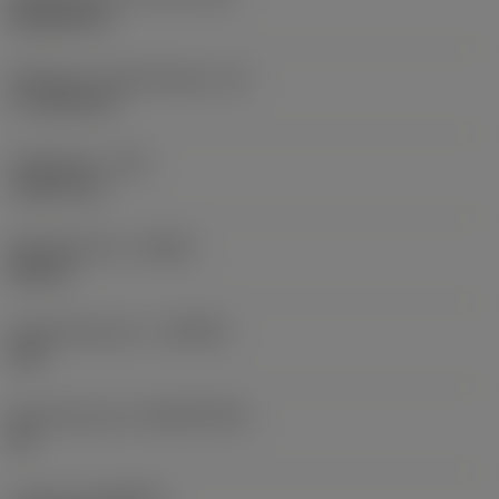
Rhombic 80
Effectieve snijkantlengte
(LE)
17,7439 mm
Hoekradius
(RE)
1,5875 mm
Spoedrichting
(HAND)
Neutral
Hardmetaalsoort
(GRADE)
235
Basismateriaal
(SUBSTRATE)
HC