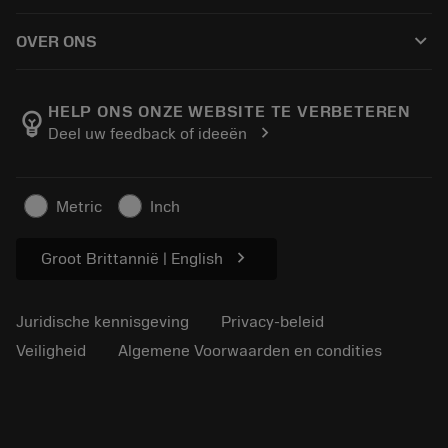
Hoe te kopen
Handleidingen en tutorials
Tailor Made
keyboard_arrow_down
OVER ONS
Bestelling
Rekenmachines en apps
Over Sandvik Coromant
Retour
Catalogi en handboeken
Manufacturing wellness
Volg uw bestelling
HELP ONS ONZE WEBSITE TE VERBETEREN
emoji_objects
chevron_right
Deel uw feedback of ideeën
Loopbaan
Vraag een offerte aan
Duurzaam ondernemen
Artikelen
Metric
Inch
Voor de pers
chevron_right
Groot Brittannië | English
Juridische kennisgeving
Privacy-beleid
Veiligheid
Algemene Voorwaarden en condities