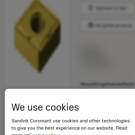
bookmark
Opslaan in lijst
balance
Vergelijk product
Lijstprijs:
33.70 EUR
Beschikbaar
Verpakkingshoeveelheid:
10
ISO: CNMG 19 06 12-
SM S05F
We use cookies
Materiaal-ID:
5725824
Sandvik Coromant use cookies and other technologies
EAN: 10621144
to give you the best experience on our website. Read
ANSI: CNMM 644-HR