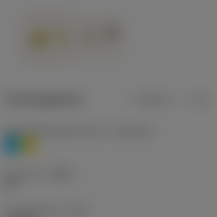
Productgegevens
Metrisch
Inch
Materiaalklassificatie niveau 1
(TMC1ISO)
P
M
Geometrie
(CBMD)
HR
Type bewerking
(CTPT)