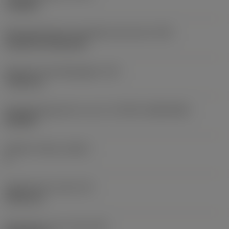
roughing
Montagestijlcode wisselplaat (metrisch)
(IFS)
Cylindrical fixing hole
Diameter bevestigingsgat
(D1)
7,925 mm
Wisselplaatgrootte en vorm
(CUTINT_SIZESHAPE)
CN1906
Snijkant telling
(CEDC)
2
Ingeschreven cirkel
(IC)
19,05 mm
Wisselplaat vorm code
(SC)