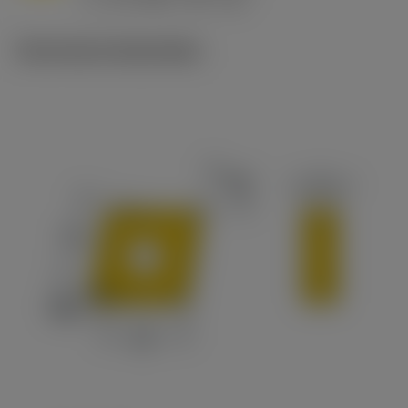
c
Technische illustraties