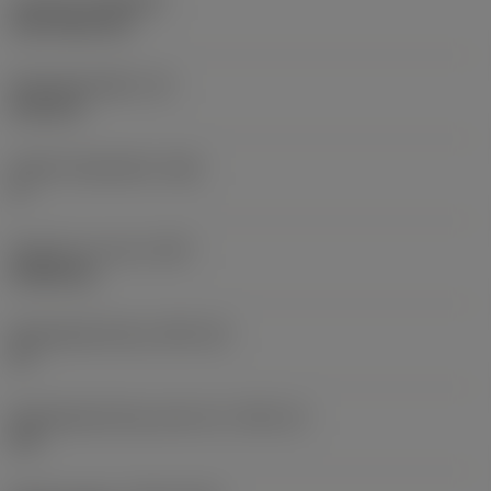
Coating
(COATING)
CVD TiCN+TiN
Wisselplaatdikte
(S)
6,35 mm
Hoofd vrijloophoek
(AN)
0 °
Gewicht van item
(WT)
0,0262 kg
Wisselplaatzitting
(SSC_M)
19
Wisselplaatzitting code inch
(SSC_N)
3/4