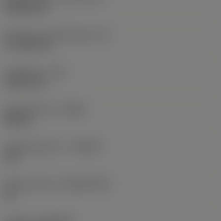
Rhombic 80
Effectieve snijkantlengte
(LE)
17,7439 mm
Hoekradius
(RE)
1,5875 mm
Spoedrichting
(HAND)
Neutral
Hardmetaalsoort
(GRADE)
235
Basismateriaal
(SUBSTRATE)
HC