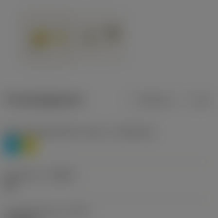
Productgegevens
Metrisch
Inch
Materiaalklassificatie niveau 1
(TMC1ISO)
P
M
Geometrie
(CBMD)
HR
Type bewerking
(CTPT)