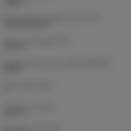
roughing
Montagestijlcode wisselplaat (metrisch)
(IFS)
Cylindrical fixing hole
Diameter bevestigingsgat
(D1)
7,925 mm
Wisselplaatgrootte en vorm
(CUTINT_SIZESHAPE)
CN1906
Snijkant telling
(CEDC)
2
Ingeschreven cirkel
(IC)
19,05 mm
Wisselplaat vorm code
(SC)