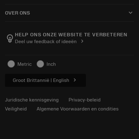
Hoe te kopen
Handleidingen en tutorials
Tailor Made
keyboard_arrow_down
OVER ONS
Bestelling
Rekenmachines en apps
Over Sandvik Coromant
Retour
Catalogi en handboeken
Manufacturing wellness
Volg uw bestelling
HELP ONS ONZE WEBSITE TE VERBETEREN
emoji_objects
chevron_right
Deel uw feedback of ideeën
Loopbaan
Vraag een offerte aan
Duurzaam ondernemen
Artikelen
Metric
Inch
Voor de pers
chevron_right
Groot Brittannië | English
Juridische kennisgeving
Privacy-beleid
Veiligheid
Algemene Voorwaarden en condities