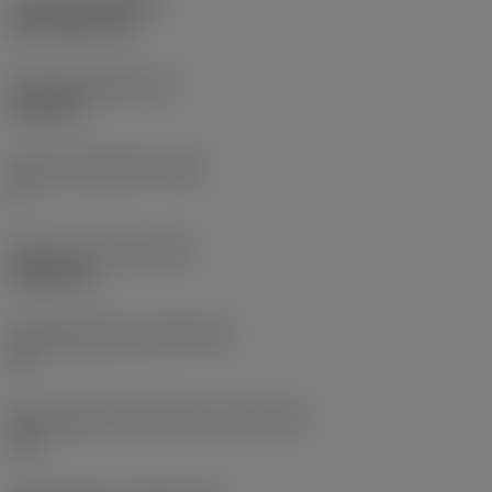
Coating
(COATING)
CVD TiCN+TiN
Wisselplaatdikte
(S)
6,35 mm
Hoofd vrijloophoek
(AN)
0 °
Gewicht van item
(WT)
0,0262 kg
Wisselplaatzitting
(SSC_M)
19
Wisselplaatzitting code inch
(SSC_N)
3/4