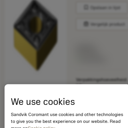
bookmark
Opslaan in lijst
balance
Vergelijk product
Lijstprijs:
33.70 EUR
Beschikbaar
Verpakkingshoeveelheid:
10
ISO: CNMG 19 06 16-
HM 4305
We use cookies
Materiaal-ID:
5725824
Sandvik Coromant use cookies and other technologies
EAN: 10621144
to give you the best experience on our website. Read
ANSI: CNMM 644-HR