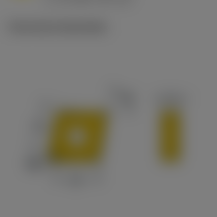
c
Technische illustraties