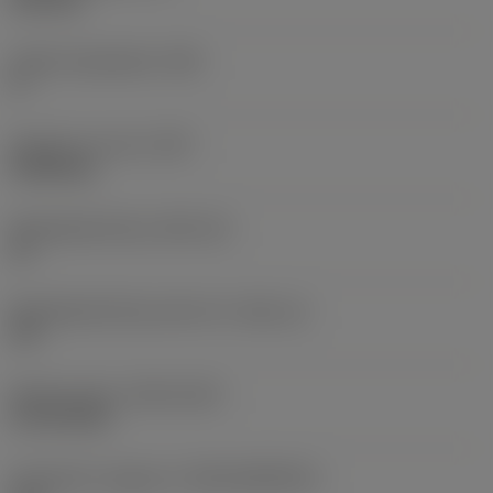
6,35 mm
Hoofd vrijloophoek
(AN)
0 °
Gewicht van item
(WT)
0,0268 kg
Wisselplaatzitting
(SSC_M)
19
Wisselplaatzitting code inch
(SSC_N)
3/4
Release date
(ValFrom20)
21-02-2015
Introductie vrijgave id
(RELEASEPACK)