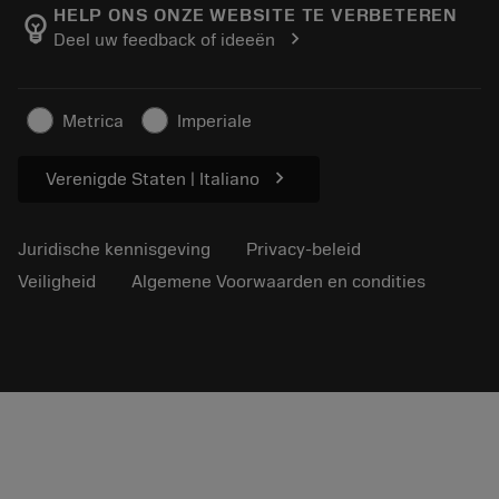
Over Sandvik Coromant
Volg uw bestelling
Tool ID
HELP ONS ONZE WEBSITE TE VERBETEREN
emoji_objects
chevron_right
Deel uw feedback of ideeën
Vind ons
FAQ
Persberichten
Contact
Veiligheidsinformatie
Metrica
Imperiale
Duurzaamheid
chevron_right
Verenigde Staten | Italiano
Juridische kennisgeving
Privacy-beleid
Veiligheid
Algemene Voorwaarden en condities