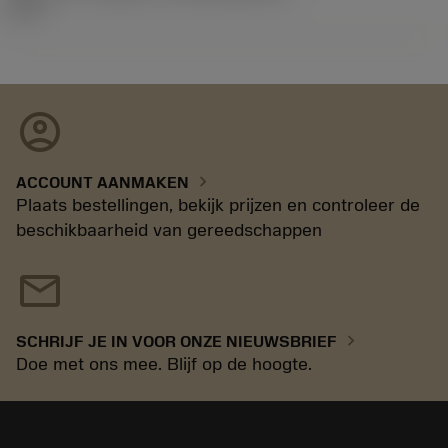
15.1
account_circle
chevron_right
ACCOUNT AANMAKEN
Plaats bestellingen, bekijk prijzen en controleer de
beschikbaarheid van gereedschappen
mail
chevron_right
SCHRIJF JE IN VOOR ONZE NIEUWSBRIEF
Doe met ons mee. Blijf op de hoogte.