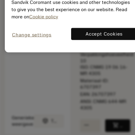
Sandvik Coromant use cookies and other technologies
snijsnelheid.
to give you the best experience on our website. Read
more on
Cookie policy
Lijstprijs:
39.60 EUR
Beschikbaar
Accept Cookies
Change settings
Verpakkingshoeveelheid:
10
ISO: CNMG 19 06 16-
MR 4305
Materiaal-ID:
6707397
EAN: 26707397
ANSI: CNMG 644-MR
4305
Generieke
deployed_code
Toon 3D model
remove
add
weergave
shopping_cart
Voeg t