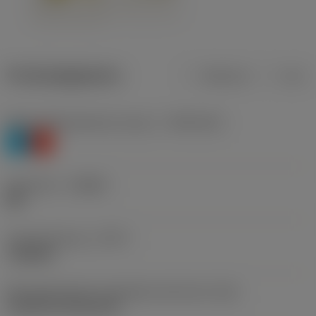
Productgegevens
Metrisch
Inch
Materiaalklassificatie niveau 1
(TMC1ISO)
P
K
Geometrie
(CBMD)
MR
Type bewerking
(CTPT)
roughing
Montagestijlcode wisselplaat (metrisch)
(IFS)
Cylindrical fixing hole