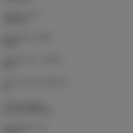
Hoekradius
(RE)
1,5875 mm
Spoedrichting
(HAND)
Neutral
Hardmetaalsoort
(GRADE)
4305
Basismateriaal
(SUBSTRATE)
HC
Coating
(COATING)
CVD TiCN+Al2O3+TiN
Wisselplaatdikte
(S)