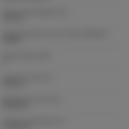
Diameter bevestigingsgat
(D1)
7,925 mm
Wisselplaatgrootte en vorm
(CUTINT_SIZESHAPE)
CN1906
Snijkant telling
(CEDC)
4
Ingeschreven cirkel
(IC)
19,05 mm
Wisselplaat vorm code
(SC)
Rhombic 80
Effectieve snijkantlengte
(LE)
17,7439 mm