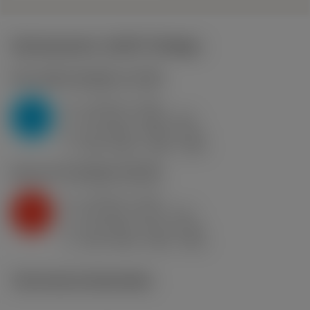
Startwaarden
(KAPR
95 deg
)
P2.1.Z.AN
,
Hardheid: 175 HB
a
6 mm (2 - 12)
p
P
f
0.6 mm/r (0.35 - 0.9)
n
h
0.6 mm/r (0.35 - 0.9)
ex
v
265 m/min (310 - 230)
c
K2.2.C.UT
,
Hardheid: 245 HB
a
6 mm (2 - 12)
p
K
f
0.5 mm/r (0.4 - 0.77)
n
h
0.5 mm/r (0.4 - 0.76)
ex
v
235 m/min (255 - 205)
c
Technische illustraties