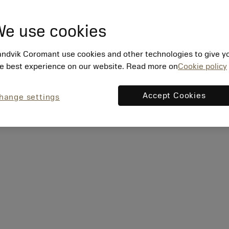
e use cookies
ndvik Coromant use cookies and other technologies to give y
e best experience on our website. Read more on
Cookie policy
Accept Cookies
hange settings