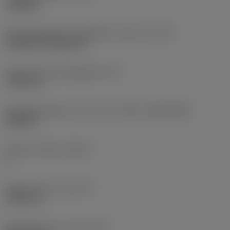
roughing
Montagestijlcode wisselplaat (metrisch)
(IFS)
Cylindrical fixing hole
Diameter bevestigingsgat
(D1)
7,925 mm
Wisselplaatgrootte en vorm
(CUTINT_SIZESHAPE)
CN1906
Snijkant telling
(CEDC)
2
Ingeschreven cirkel
(IC)
19,05 mm
Wisselplaat vorm code
(SC)