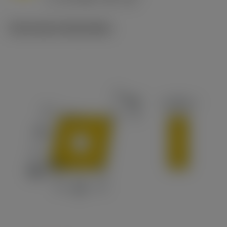
c
Technische illustraties