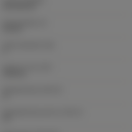
Coating
(COATING)
CVD TiCN+TiN
Wisselplaatdikte
(S)
6,35 mm
Hoofd vrijloophoek
(AN)
0 °
Gewicht van item
(WT)
0,0262 kg
Wisselplaatzitting
(SSC_M)
19
Wisselplaatzitting code inch
(SSC_N)
3/4