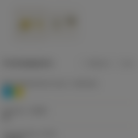
Productgegevens
Metrisch
Inch
Materiaalklassificatie niveau 1
(TMC1ISO)
P
M
Geometrie
(CBMD)
HR
Type bewerking
(CTPT)