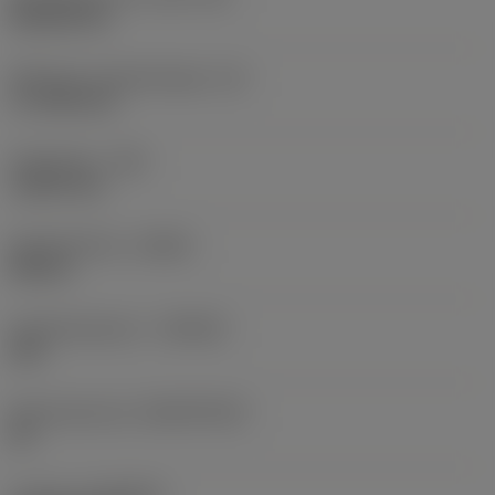
Rhombic 80
Effectieve snijkantlengte
(LE)
17,7439 mm
Hoekradius
(RE)
1,5875 mm
Spoedrichting
(HAND)
Neutral
Hardmetaalsoort
(GRADE)
235
Basismateriaal
(SUBSTRATE)
HC