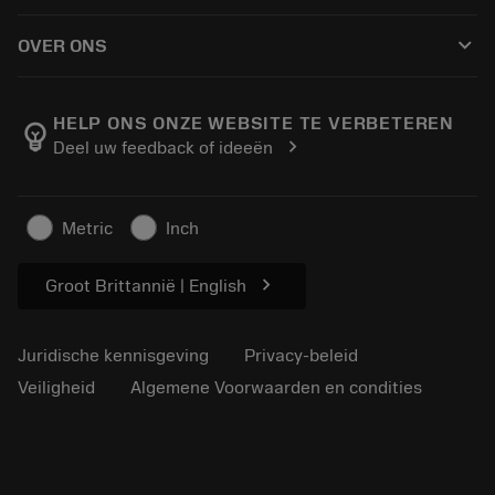
Hoe te kopen
Handleidingen en tutorials
Tailor Made
keyboard_arrow_down
OVER ONS
Bestelling
Rekenmachines en apps
Over Sandvik Coromant
Retour
Catalogi en handboeken
Manufacturing wellness
Volg uw bestelling
HELP ONS ONZE WEBSITE TE VERBETEREN
emoji_objects
chevron_right
Deel uw feedback of ideeën
Loopbaan
Vraag een offerte aan
Duurzaam ondernemen
Artikelen
Metric
Inch
Voor de pers
chevron_right
Groot Brittannië | English
Juridische kennisgeving
Privacy-beleid
Veiligheid
Algemene Voorwaarden en condities