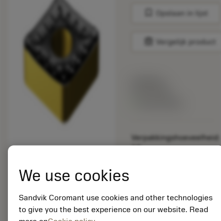
bookmark
Opslaan in lijst
balance
Vergelijk product
Lijstprijs:
33.70 EUR
Beschikbaar
Verpakkingshoeveelheid:
10
ISO: CNMM 16 06 12-
QR 4425
We use cookies
Materiaal-ID:
5725824
Sandvik Coromant use cookies and other technologies
EAN: 10621144
to give you the best experience on our website. Read
ANSI: CNMM 644-HR