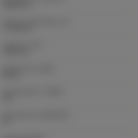
Rhombic 80
Effectieve snijkantlengte
(LE)
17,7439 mm
Hoekradius
(RE)
1,5875 mm
Spoedrichting
(HAND)
Neutral
Hardmetaalsoort
(GRADE)
235
Basismateriaal
(SUBSTRATE)
HC