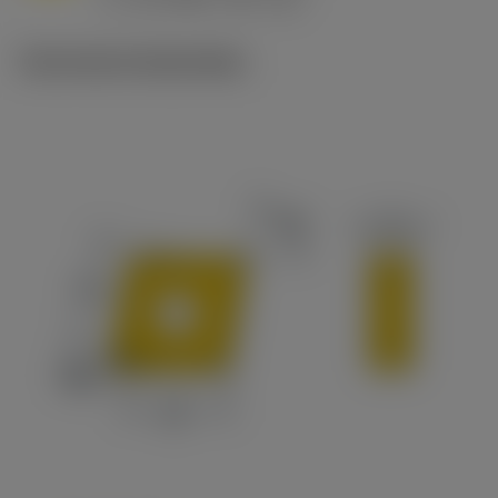
c
Technische illustraties