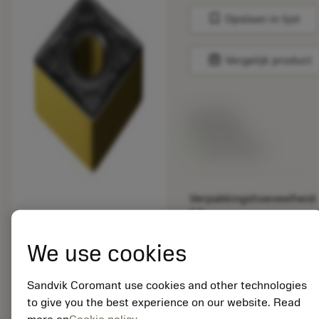
bookmark
Opslaan in lijst
balance
Vergelijk product
Lijstprijs:
33.70 EUR
Beschikbaar
Verpakkingshoeveelheid:
10
ISO: CNMM 16 06 12-
WR 4415
We use cookies
Materiaal-ID:
5725824
Sandvik Coromant use cookies and other technologies
EAN: 10621144
to give you the best experience on our website. Read
ANSI: CNMM 644-HR