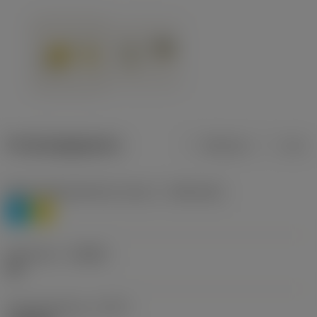
Productgegevens
Metrisch
Inch
Materiaalklassificatie niveau 1
(TMC1ISO)
P
M
Geometrie
(CBMD)
HR
Type bewerking
(CTPT)