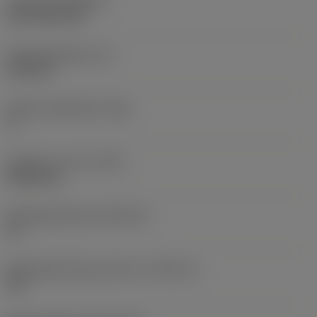
Coating
(COATING)
CVD TiCN+TiN
Wisselplaatdikte
(S)
6,35 mm
Hoofd vrijloophoek
(AN)
0 °
Gewicht van item
(WT)
0,0262 kg
Wisselplaatzitting
(SSC_M)
19
Wisselplaatzitting code inch
(SSC_N)
3/4