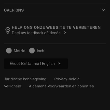
Hoe te kopen
Handleidingen en tutorials
Tailor Made
keyboard_arrow_down
OVER ONS
Bestelling
Rekenmachines en apps
Over Sandvik Coromant
Retour
Catalogi en handboeken
Manufacturing wellness
Volg uw bestelling
HELP ONS ONZE WEBSITE TE VERBETEREN
emoji_objects
chevron_right
Deel uw feedback of ideeën
Loopbaan
Vraag een offerte aan
Duurzaam ondernemen
Artikelen
Metric
Inch
Voor de pers
chevron_right
Groot Brittannië | English
Juridische kennisgeving
Privacy-beleid
Veiligheid
Algemene Voorwaarden en condities