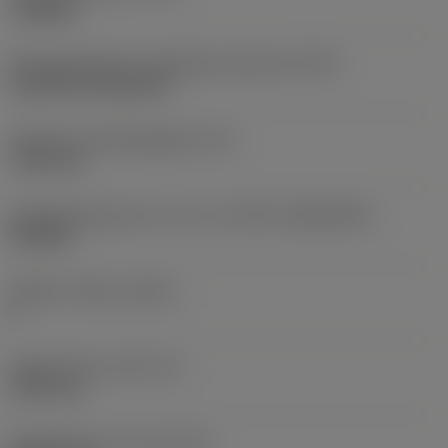
roughing
Montagestijlcode wisselplaat (metrisch)
(IFS)
Cylindrical fixing hole
Diameter bevestigingsgat
(D1)
7,925 mm
Wisselplaatgrootte en vorm
(CUTINT_SIZESHAPE)
CN1906
Snijkant telling
(CEDC)
2
Ingeschreven cirkel
(IC)
19,05 mm
Wisselplaat vorm code
(SC)