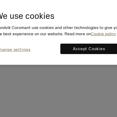
e use cookies
ndvik Coromant use cookies and other technologies to give y
e best experience on our website. Read more on
Cookie policy
Accept Cookies
hange settings