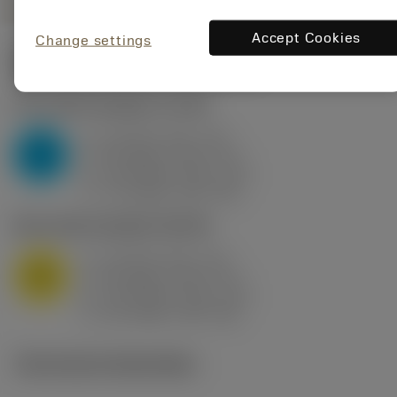
Accept Cookies
Change settings
Startwaarden
(KAPR
95 deg
)
P2.1.Z.AN
,
Hardheid: 175 HB
a
10 mm (2.4 - 13)
p
P
f
0.8 mm/r (0.5 - 1.1)
n
h
0.8 mm/r (0.5 - 1.1)
ex
v
75 m/min (95 - 60)
c
M1.0.Z.AQ
,
Hardheid: 200 HB
a
10 mm (2.4 - 13)
p
M
f
0.8 mm/r (0.5 - 1.1)
n
h
0.8 mm/r (0.5 - 1.1)
ex
v
65 m/min (90 - 50)
c
Technische illustraties