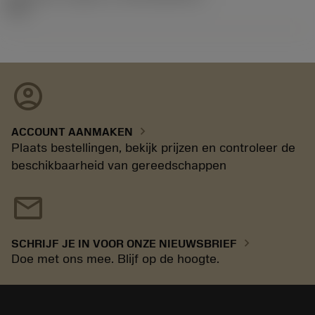
92.3
account_circle
chevron_right
ACCOUNT AANMAKEN
Plaats bestellingen, bekijk prijzen en controleer de
beschikbaarheid van gereedschappen
mail
chevron_right
SCHRIJF JE IN VOOR ONZE NIEUWSBRIEF
Doe met ons mee. Blijf op de hoogte.