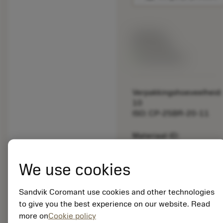
Lijstprijs:
33.70 EUR
Beschikbaar
Verpakkingshoeveelheid:
10
ISO: CP-25BR-20-11
Materiaal-ID:
5725824
EAN: 10621144
We use cookies
ANSI: CNMM 644-HR
235
Sandvik Coromant use cookies and other technologies
Generieke
deployed_code
Toon 3D model
to give you the best experience on our website. Read
remove
add
weergave
shopping_cart
Voeg t
more on
Cookie policy