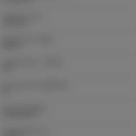
Hoekradius
(RE)
1,5875 mm
Spoedrichting
(HAND)
Neutral
Hardmetaalsoort
(GRADE)
235
Basismateriaal
(SUBSTRATE)
HC
Coating
(COATING)
CVD TiCN+TiN
Wisselplaatdikte
(S)