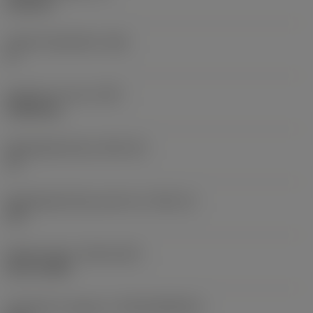
6,35 mm
Hoofd vrijloophoek
(AN)
0 °
Gewicht van item
(WT)
0,0262 kg
Wisselplaatzitting
(SSC_M)
19
Wisselplaatzitting code inch
(SSC_N)
3/4
Release date
(ValFrom20)
02-11-1992
Introductie vrijgave id
(RELEASEPACK)