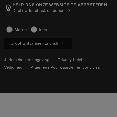
Manufacturing wellness
Volg uw bestelling
HELP ONS ONZE WEBSITE TE VERBETEREN
emoji_objects
chevron_right
Deel uw feedback of ideeën
Loopbaan
Vraag een offerte aan
Duurzaam ondernemen
Artikelen
Metric
Inch
Voor de pers
chevron_right
Groot Brittannië | English
Juridische kennisgeving
Privacy-beleid
Veiligheid
Algemene Voorwaarden en condities