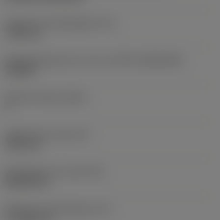
Diameter bevestigingsgat
(D1)
7,925 mm
Wisselplaatgrootte en vorm
(CUTINT_SIZESHAPE)
CN1906
Snijkant telling
(CEDC)
2
Ingeschreven cirkel
(IC)
19,05 mm
Wisselplaat vorm code
(SC)
Rhombic 80
Effectieve snijkantlengte
(LE)
17,7439 mm