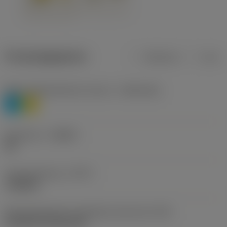
Productgegevens
Metrisch
Inch
Materiaalklassificatie niveau 1
(TMC1ISO)
P
M
Geometrie
(CBMD)
HR
Type bewerking
(CTPT)
roughing
Montagestijlcode wisselplaat (metrisch)
(IFS)
Cylindrical fixing hole